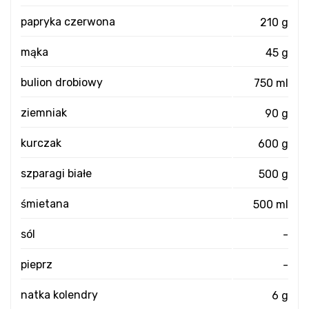
papryka czerwona
210 g
mąka
45 g
bulion drobiowy
750 ml
ziemniak
90 g
kurczak
600 g
szparagi białe
500 g
śmietana
500 ml
sól
-
pieprz
-
natka kolendry
6 g