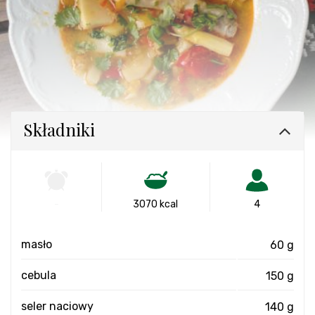
Składniki
-
3070 kcal
4
masło
60 g
cebula
150 g
seler naciowy
140 g