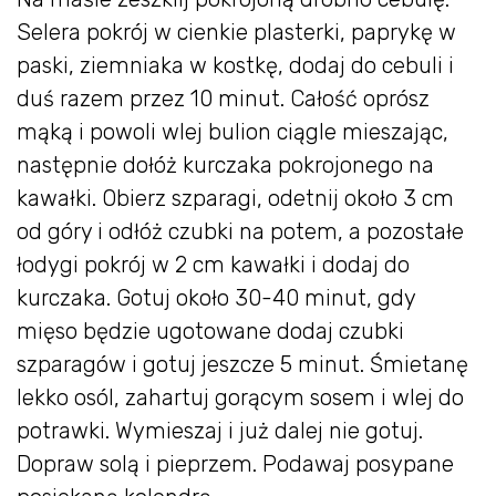
Selera pokrój w cienkie plasterki, paprykę w
paski, ziemniaka w kostkę, dodaj do cebuli i
duś razem przez 10 minut. Całość oprósz
mąką i powoli wlej bulion ciągle mieszając,
następnie dołóż kurczaka pokrojonego na
kawałki. Obierz szparagi, odetnij około 3 cm
od góry i odłóż czubki na potem, a pozostałe
łodygi pokrój w 2 cm kawałki i dodaj do
kurczaka. Gotuj około 30-40 minut, gdy
mięso będzie ugotowane dodaj czubki
szparagów i gotuj jeszcze 5 minut. Śmietanę
lekko osól, zahartuj gorącym sosem i wlej do
potrawki. Wymieszaj i już dalej nie gotuj.
Dopraw solą i pieprzem. Podawaj posypane