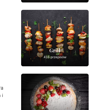
Grill
416 przepisów
ra
 i