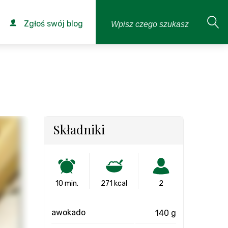
Zgłoś swój blog
Składniki
10 min.
271 kcal
2
awokado
140 g