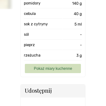
pomidory
140 g
cebula
40 g
sok z cytryny
5 ml
sól
-
pieprz
-
rzeżucha
3 g
Udostępnij