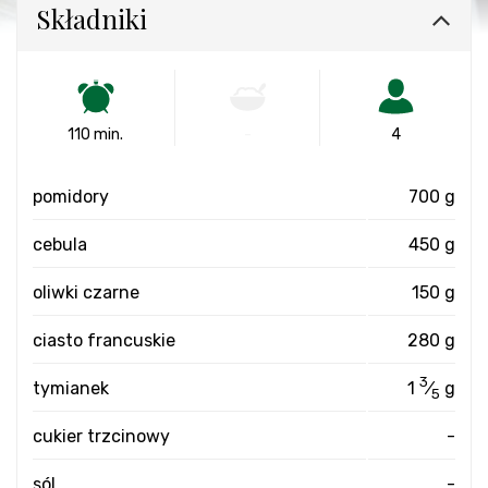
Składniki
110 min.
-
4
pomidory
700 g
cebula
450 g
oliwki czarne
150 g
ciasto francuskie
280 g
3
tymianek
1
⁄
g
5
cukier trzcinowy
-
sól
-