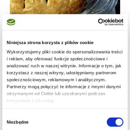
pomidorowa tarta tatin
Niniejsza strona korzysta z plików cookie
70 dkg niedużych podłużnych pomidorów, 3
Wykorzystujemy pliki cookie do spersonalizowania treści
duże cebule, 15 dkg czarnych oliwek, 1 arkusz
i reklam, aby oferować funkcje społecznościowe i
analizować ruch w naszej witrynie. Informacje o tym, jak
ciasta francuskiego, 2 łyżeczki tymianku,
korzystasz z naszej witryny, udostępniamy partnerom
brązowy cukier, sól, pieprz, olej lub oliwa
społecznościowym, reklamowym i analitycznym.
pomidory sparzyć, obrać i przekroić na
Partnerzy mogą połączyć te informacje z innymi danymi
połówki. koniecznie wyjąć część z nasionami,
otrzymanymi od Ciebie lub uzyskanymi podczas
korzystania z ich usług.
bo z niej będzie najwięcej wody, która akurat
nam nie jest potrzebna. rozłożyć je na blasze
Wybór
do pieczenia wysmarowanej olejem, obficie
Niezbędne
zgody
posypać cukrem, solą, pieprzem i piec przez