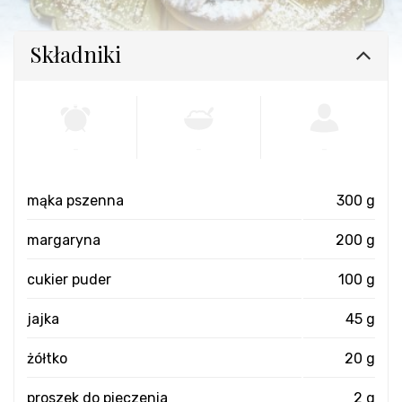
Składniki
-
-
-
mąka pszenna
300 g
margaryna
200 g
cukier puder
100 g
jajka
45 g
żółtko
20 g
proszek do pieczenia
2 g