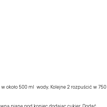
w około 500 ml wody. Kolejne 2 rozpuścić w 750
tywną pianę pod koniec dodając cukier. Dodać