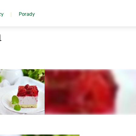
zy
Porady
a