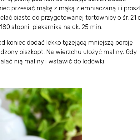
niec przesiać mąkę z mąką ziemniaczaną i i pros
elać ciasto do przygotowanej tortownicy o śr. 21 
80 stopni piekarnika na ok. 25 min.
d koniec dodać lekko tężejącą mniejszą porcję
udzony biszkopt. Na wierzchu ułożyć maliny. Gdy
zalać nią maliny i wstawić do lodówki.