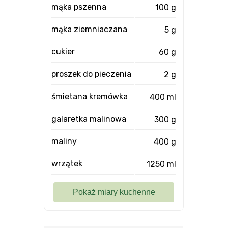
mąka pszenna
100 g
mąka ziemniaczana
5 g
cukier
60 g
proszek do pieczenia
2 g
śmietana kremówka
400 ml
galaretka malinowa
300 g
maliny
400 g
wrzątek
1250 ml