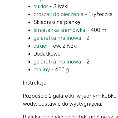
cukier
- 3 łyżki
proszek do pieczenia
- 1 łyżeczka
Składniki na piankę
śmietanka kremówka
- 400 ml
galaretka malinowa
- 2
cukier
- ew. 2 łyżki
Dodatkowo
galaretka malinowa
- 2
maliny
- 400 g
Instrukcje
Rozpuścić 2 galaretki w jednym kubku 
wody. Odstawić do wystygnięcia.
Białaka oddzielić od żółtek, ubić na sz