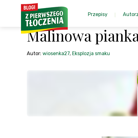
Przepisy
Autor
Malinowa piank
Autor:
wiosenka27
,
Eksplozja smaku