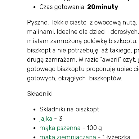
Czas gotowania:
20minuty
Pyszne, lekkie ciasto z owocową nutą. 
malinami. Idealne dla dzieci i dorosły
miałam zamrożoną połówkę biszkoptu. 
biszkopt a nie potrzebuję, aż takiego,
drugą zamrażam. W razie "awarii" czyt. 
gotowego biszkoptu proponuję upiec cie
gotowych, okrągłych biszkoptów.
Składniki
Składniki na biszkopt
jajka
- 3
mąka pszenna
- 100 g
mąka ziemniaczana
- 1 łyżeczka