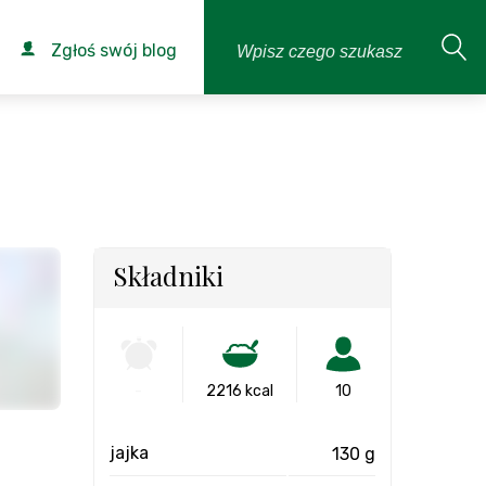
Zgłoś swój blog
Składniki
-
2216 kcal
10
jajka
130 g