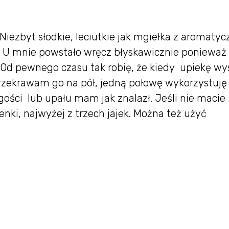
Niezbyt słodkie, leciutkie jak mgiełka z aromaty
ch. U mnie powstało wręcz błyskawicznie ponieważ
Od pewnego czasu tak robię, że kiedy upiekę wy
 przekrawam go na pół, jedną połowę wykorzystuję
gości lub upału mam jak znalazł. Jeśli nie macie
nki, najwyżej z trzech jajek. Można też użyć