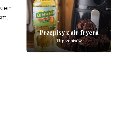
zkiem
cm.
Przepisy z air fryera
11 przepisów