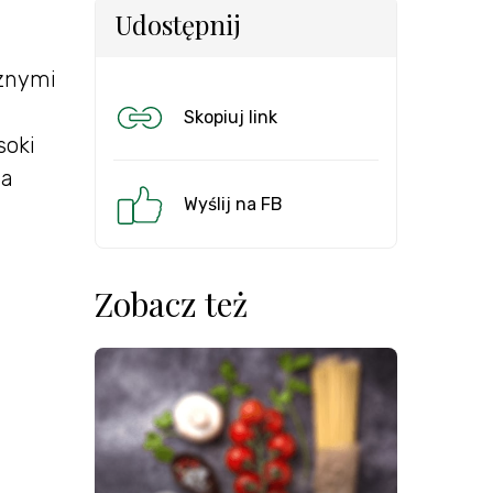
Udostępnij
cznymi
Skopiuj link
soki
 a
Wyślij na FB
Zobacz też