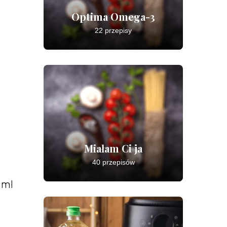
Optima Omega-3
22 przepisy
Miałam Ci ja
40 przepisów
 ml