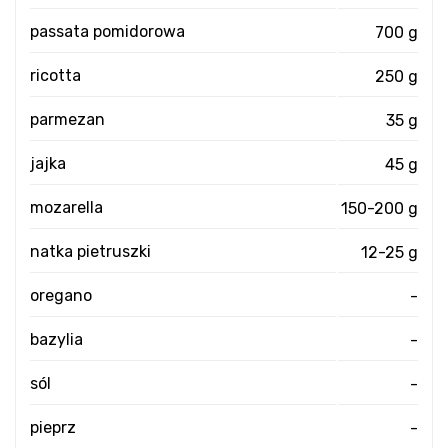
passata pomidorowa
700 g
ricotta
250 g
parmezan
35 g
jajka
45 g
mozarella
150-200 g
natka pietruszki
12-25 g
oregano
-
bazylia
-
sól
-
pieprz
-