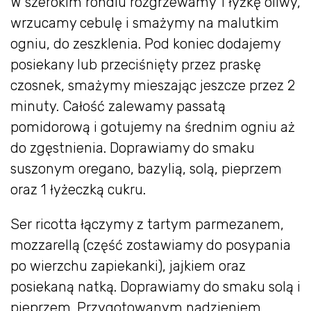
W szerokim rondlu rozgrzewamy 1 łyżkę oliwy,
wrzucamy cebulę i smażymy na malutkim
ogniu, do zeszklenia. Pod koniec dodajemy
posiekany lub przeciśnięty przez praskę
czosnek, smażymy mieszając jeszcze przez 2
minuty. Całość zalewamy passatą
pomidorową i gotujemy na średnim ogniu aż
do zgęstnienia. Doprawiamy do smaku
suszonym oregano, bazylią, solą, pieprzem
oraz 1 łyżeczką cukru.
Ser ricotta łączymy z tartym parmezanem,
mozzarellą (część zostawiamy do posypania
po wierzchu zapiekanki), jajkiem oraz
posiekaną natką. Doprawiamy do smaku solą i
pieprzem. Przygotowanym nadzieniem