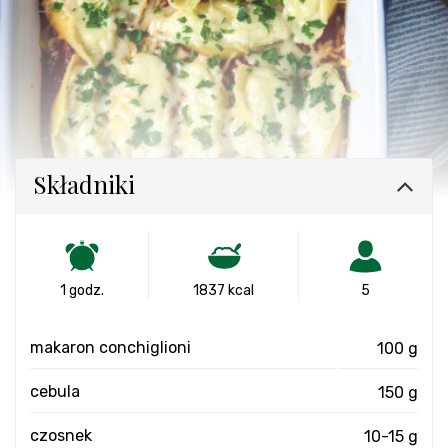
Składniki
1 godz.
1837 kcal
5
makaron conchiglioni
100 g
cebula
150 g
czosnek
10-15 g