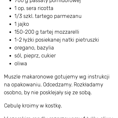
700 g passaty pomidorowej
1 op. sera ricotta
1/3 szkl. tartego parmezanu
1 jajko
150-200 g tartej mozzarelli
1-2 łyżki posiekanej natki pietruszki
oregano, bazylia
sól, pieprz, cukier
oliwa
Muszle makaronowe gotujemy wg instrukcji
na opakowaniu. Odcedzamy. Rozkładamy
osobno, by nie posklejały się ze sobą.
Cebulę kroimy w kostkę.