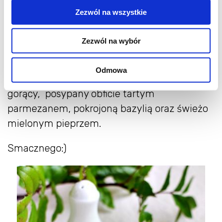
chwilę, dodać czosnek, przemieszać. Dodać
Zezwól na wszystkie
pomidory, sól i pieprz, można wlać trochę
wody i dusić kilkanaście minut, do miękkości
Zezwól na wybór
bakłażana. Gdy sos zgęstnieje a bakłażan jest
już miękki dodać ugotowany al dente
Odmowa
makaron. Wymieszać. Podawać makaron
gorący, posypany obficie tartym
parmezanem, pokrojoną bazylią oraz świeżo
mielonym pieprzem.
Smacznego:)