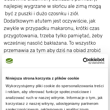
najlepiej wygrzane w słońcu ale zimą mogą
być z puszki i dużo czosnku i ziół.
Dodatkowym atutem jest oczywiście, jak
zwykle w przypadku makaronu, krótki czas
przygotowania, trzeba tylko pamiętać, żeby
wcześniej nasolić bakłażana. To wszystko
przemawia za tym aby dziś na obiad zrobić
pastę alla Norma:)
No dobrze, może jutro, bo dzisiaj pewnie rosół
w większości domów:)
Niniejsza strona korzysta z plików cookie
Wykorzystujemy pliki cookie do spersonalizowania treści
Składniki
i reklam, aby oferować funkcje społecznościowe i
analizować ruch w naszej witrynie. Informacje o tym, jak
bakłażan
- 1 szt.
korzystasz z naszej witryny, udostępniamy partnerom
pomidory
- 1 puszka
społecznościowym, reklamowym i analitycznym.