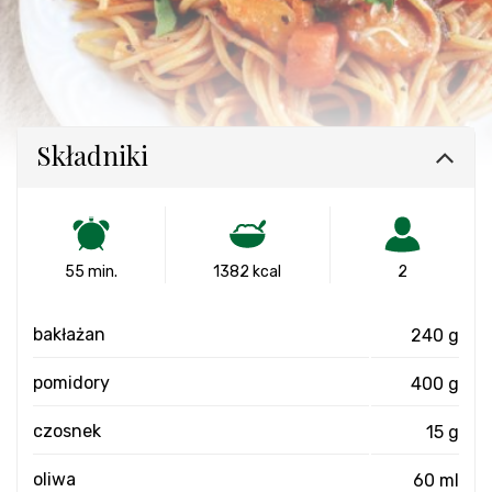
Składniki
55 min.
1382 kcal
2
bakłażan
240 g
pomidory
400 g
czosnek
15 g
oliwa
60 ml