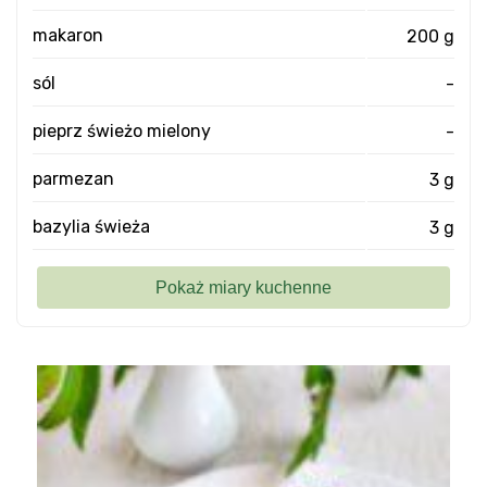
makaron
200 g
sól
-
pieprz świeżo mielony
-
parmezan
3 g
bazylia świeża
3 g