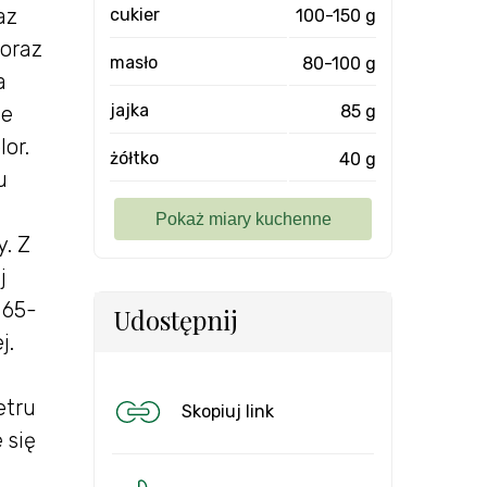
az
cukier
100-150 g
oraz
masło
80-100 g
a
jajka
85 g
ie
or.
żółtko
40 g
u
. Z
j
 65-
Udostępnij
j.
etru
Skopiuj link
 się