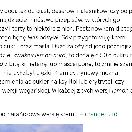
y dodatek do ciast, deserów, naleśników, czy po 
znajdziecie mnóstwo przepisów, w których go
bezy i torty to niektóre z nich. Postanowiłem dlate
órego będę Was odsyłał. Gdy przygotowuję krem
 cukru oraz masła. Dużo zależy od jego późniejs
rdziej kwaśny
lemon
curd
, to dodaję o 50 g cukru 
rd
z bitą śmietaną lub mascarpone, to zmniejsza
em nie był zbyt ciężki. Krem cytrynowy można
amieniając cukier na ksylitol lub erytrytol, czy
wersji wegańskiej. W każdej z tych wersji
lemon
ż pomarańczową wersję kremu —
orange curd
.