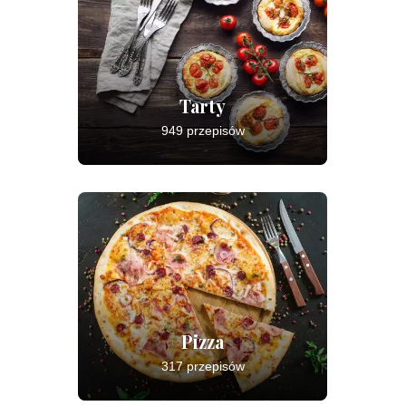
Tarty
949 przepisów
Pizza
317 przepisów