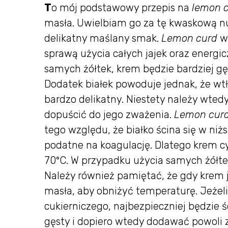
T
o mój podstawowy przepis na
lemon 
masła. Uwielbiam go za tę kwaskową n
delikatny maślany smak.
Lemon curd
w
sprawą użycia całych jajek oraz energic
samych żółtek, krem będzie bardziej gę
Dodatek białek powoduje jednak, że wtł
bardzo delikatny. Niestety należy wted
dopuścić do jego zważenia.
Lemon cur
tego względu, że białko ścina się w niżs
podatne na koagulację. Dlatego krem c
70°C. W przypadku użycia samych żółtek
Należy również pamiętać, że gdy krem 
masła, aby obniżyć temperaturę. Jeżeli
cukierniczego, najbezpieczniej będzie ś
gęsty i dopiero wtedy dodawać powoli 