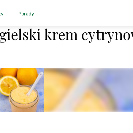
zy
Porady
gielski krem cytryn