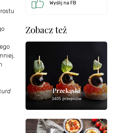
Wyślij na FB
prostu
Zobacz też
go
zego
mniej.
m
Przekąski
curd
3405 przepisów