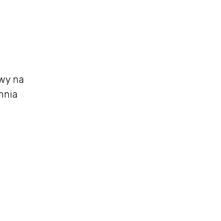
wy na
hnia