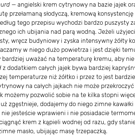
curd
— angielski krem cytrynowy na bazie jajek or
utę przełamaną słodyczą, kremową konsystencję 
edług tego przepisu wychodzi bardzo puszysty z
znego ich ubijania nad parą wodną. Jeżeli użyjec
sty, wręcz budyniowy i zyska intensywny żółty kol
aczamy w niego dużo powietrza i jest dzięki tem
y bardziej uważać na temperaturę kremu, aby nie
d
z dodatkiem całych jajek bywa bardziej kapryśny
zej temperaturze niż żółtko i przez to jest bardzie
ytrynowy na całych jajkach nie może przekroczyć
 możemy pozwolić sobie na te kilka stopni więce
już zgęstnieje, dodajemy do niego zimne kawałki
 nie jesteście wprawieni i nie posiadacie termom
ciągnąć krem z kąpieli wodnej od razu, gdy stanie
zimne masło, ubijając masę trzepaczką.