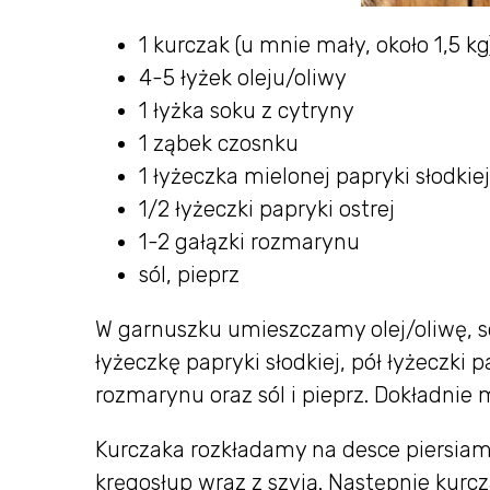
1 kurczak (u mnie mały, około 1,5 kg
4-5 łyżek oleju/oliwy
1 łyżka soku z cytryny
1 ząbek czosnku
1 łyżeczka mielonej papryki słodkiej
1/2 łyżeczki papryki ostrej
1-2 gałązki rozmarynu
sól, pieprz
W garnuszku umieszczamy olej/oliwę, so
łyżeczkę papryki słodkiej, pół łyżeczki p
rozmarynu oraz sól i pieprz. Dokładnie
Kurczaka rozkładamy na desce piersia
kręgosłup wraz z szyją. Następnie kur