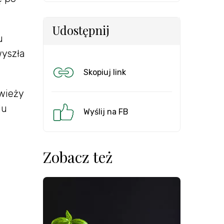
Udostępnij
u
wyszła
Skopiuj link
wieży
lu
Wyślij na FB
Zobacz też