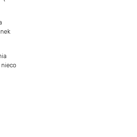
a
unek
nia
 nieco