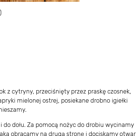
)
k z cytryny, przeciśnięty przez praskę czosnek,
apryki mielonej ostrej, posiekane drobno igiełki
 mieszamy.
mi do dołu. Za pomocą nożyc do drobiu wycinamy
czaka obracamy na drugą stronę i dociskamy otwar