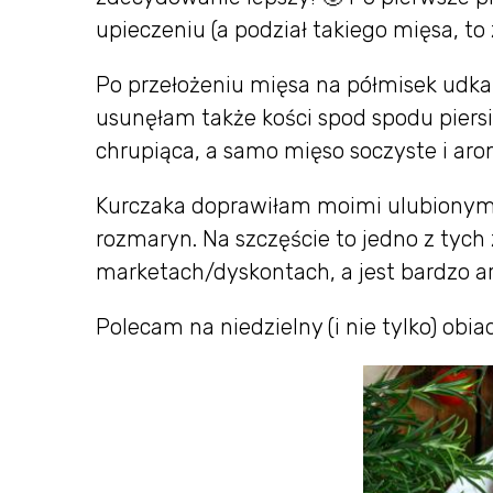
upieczeniu (a podział takiego mięsa, t
Po przełożeniu mięsa na półmisek udka 
usunęłam także kości spod spodu piers
chrupiąca, a samo mięso soczyste i ar
Kurczaka doprawiłam moimi ulubionym
rozmaryn. Na szczęście to jedno z tych z
marketach/dyskontach, a jest bardzo a
Polecam na niedzielny (i nie tylko) obia