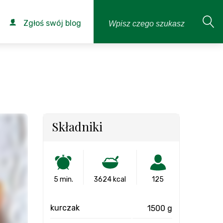
Zgłoś swój blog
Składniki
5 min.
3624 kcal
125
kurczak
1500 g