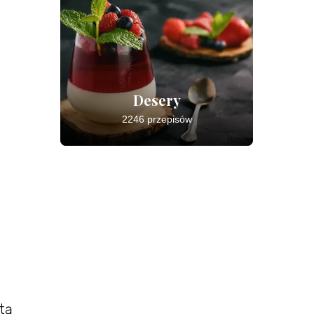
Desery
2246 przepisów
tą