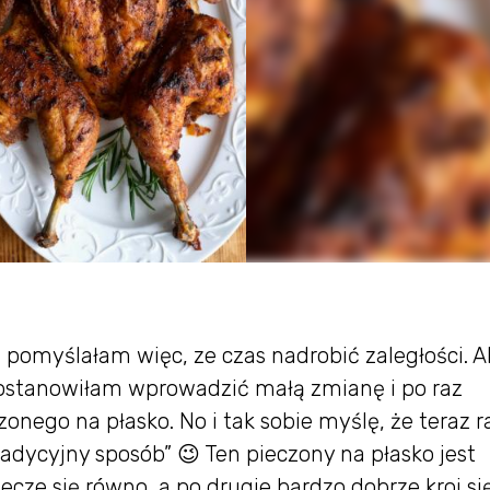
 pomyślałam więc, ze czas nadrobić zaległości. A
 postanowiłam wprowadzić małą zmianę i po raz
nego na płasko. No i tak sobie myślę, że teraz r
adycyjny sposób” 😉 Ten pieczony na płasko jest
cze się równo, a po drugie bardzo dobrze kroi si