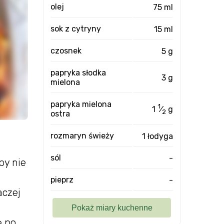
olej
75 ml
sok z cytryny
15 ml
czosnek
5 g
papryka słodka
3 g
mielona
papryka mielona
1
1
⁄
g
2
ostra
rozmaryn świeży
1 łodyga
sól
-
by nie
pieprz
-
aczej
ę po