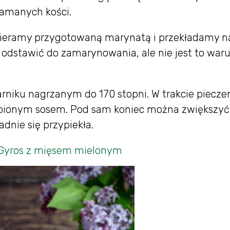
łamanych kości.
cieramy przygotowaną marynatą i przekładamy n
t odstawić do zamarynowania, ale nie jest to war
rniku nagrzanym do 170 stopni. W trakcie piecze
pionym sosem. Pod sam koniec można zwiększyć
adnie się przypiekła.
 Gyros z mięsem mielonym