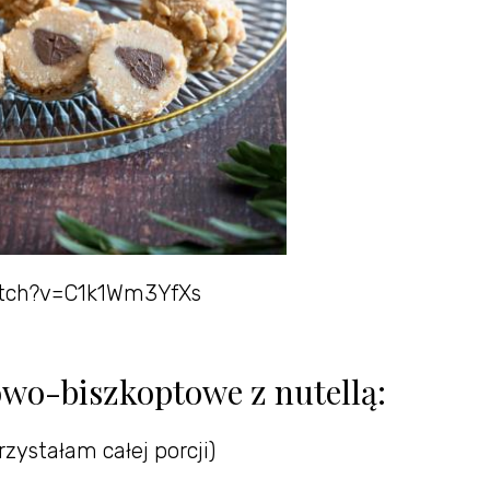
watch?v=C1k1Wm3YfXs
owo-biszkoptowe z nutellą:
rzystałam całej porcji)