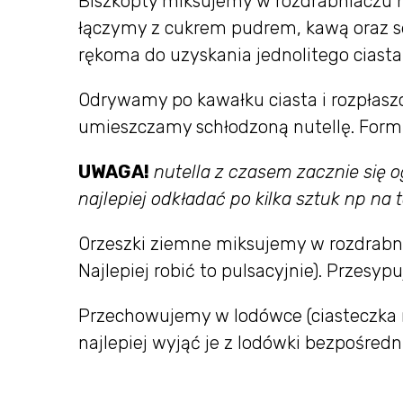
Biszkopty miksujemy w rozdrabniaczu na
łączymy z cukrem pudrem, kawą oraz s
rękoma do uzyskania jednolitego ciasta
Odrywamy po kawałku ciasta i rozpłaszc
umieszczamy schłodzoną nutellę. Formu
UWAGA!
nutella z czasem zacznie się o
najlepiej odkładać po kilka sztuk np n
Orzeszki ziemne miksujemy w rozdrabni
Najlepiej robić to pulsacyjnie). Przesy
Przechowujemy w lodówce (ciasteczka
najlepiej wyjąć je z lodówki bezpośredn