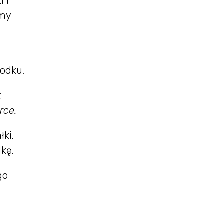
 i
amy
rodku.
k
rce.
ki.
lkę.
go