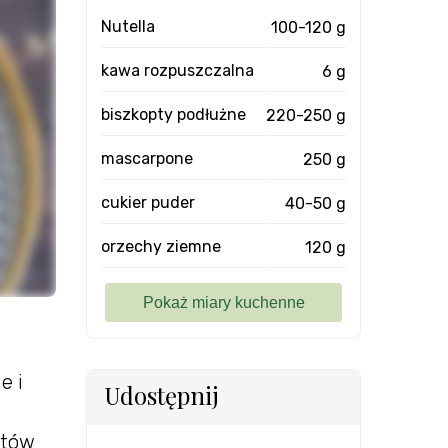
Nutella
100-120 g
kawa rozpuszczalna
6 g
biszkopty podłużne
220-250 g
mascarpone
250 g
cukier puder
40-50 g
orzechy ziemne
120 g
e i
Udostępnij
ptów