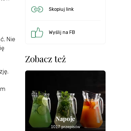
Skopiuj link
a
Wyślij na FB
ć. Nie
ię
Zobacz też
zję.
mym
Napoje
1017 przepisów