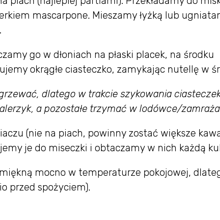
 piach (najlepiej partiami). Przekładamy do miski
erkiem mascarpone. Mieszamy łyżką lub ugniat
.
zamy go w dłoniach na płaski placek, na środku
jemy okrągłe ciasteczko, zamykając nutellę w ś
grzewać, dlatego w trakcie szykowania ciastecze
a talerzyk, a pozostałe trzymać w lodówce/zamraża
aczu (nie na piach, powinny zostać większe kawał
pujemy je do miseczki i obtaczamy w nich każdą ku
 miękną mocno w temperaturze pokojowej, dlate
io przed spożyciem).