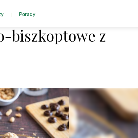
zy
Porady
o-biszkoptowe z