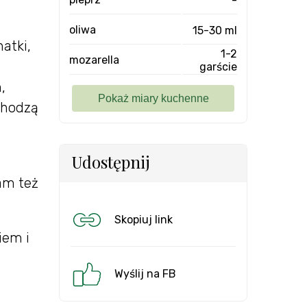
oliwa
15-30 ml
atki,
1-2
mozarella
garście
,
chodzą
Udostępnij
łam też
Skopiuj link
iem i
Wyślij na FB