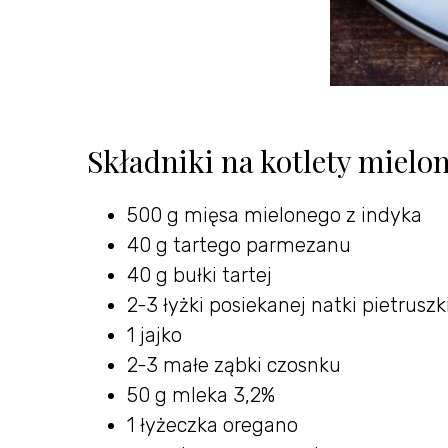
Składniki na kotlety mielo
500 g mięsa mielonego z indyka
40 g tartego parmezanu
40 g bułki tartej
2-3 łyżki posiekanej natki pietruszk
1 jajko
2-3 małe ząbki czosnku
50 g mleka 3,2%
1 łyżeczka oregano