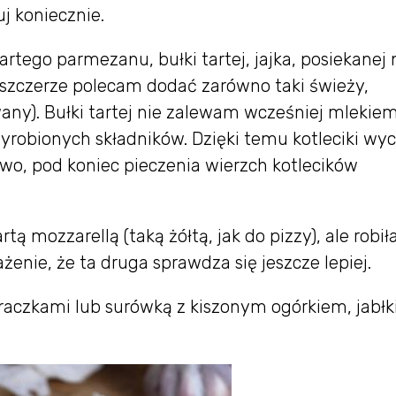
j koniecznie.
tego parmezanu, bułki tartej, jajka, posiekanej n
(szczerze polecam dodać zarówno taki świeży,
wany). Bułki tartej nie zalewam wcześniej mlekiem
wyrobionych składników. Dzięki temu kotleciki wy
owo, pod koniec pieczenia wierzch kotlecików
rtą mozzarellą (taką żółtą, jak do pizzy), ale robi
żenie, że ta druga sprawdza się jeszcze lepiej.
uraczkami lub surówką z kiszonym ogórkiem, jabłk