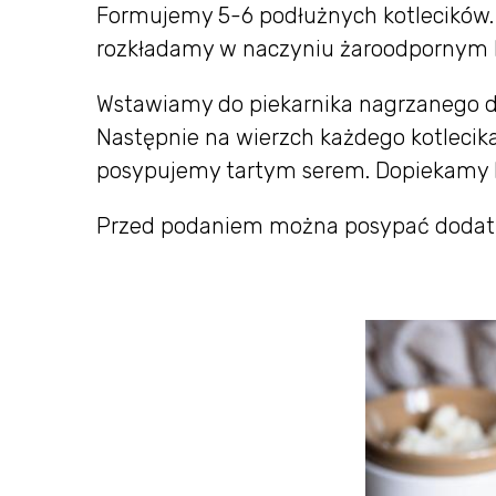
Formujemy 5-6 podłużnych kotlecików. S
rozkładamy w naczyniu żaroodpornym l
Wstawiamy do piekarnika nagrzanego do
Następnie na wierzch każdego kotlecika
posypujemy tartym serem. Dopiekamy kol
Przed podaniem można posypać dodatko