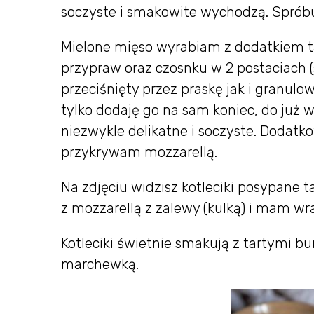
soczyste i smakowite wychodzą. Spróbu
Mielone mięso wyrabiam z dodatkiem tar
przypraw oraz czosnku w 2 postaciach 
przeciśnięty przez praskę jak i granulo
tylko dodaję go na sam koniec, do już 
niezwykle delikatne i soczyste. Dodatk
przykrywam mozzarellą.
Na zdjęciu widzisz kotleciki posypane ta
z mozzarellą z zalewy (kulką) i mam wra
Kotleciki świetnie smakują z tartymi b
marchewką.