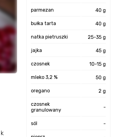
parmezan
40 g
bułka tarta
40 g
natka pietruszki
25-35 g
jajka
45 g
czosnek
10-15 g
mleko 3,2 %
50 g
oregano
2 g
czosnek
-
granulowany
sól
-
ak
pieprz
-