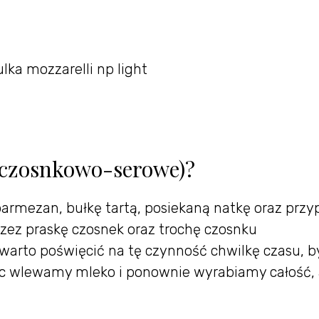
ulka mozzarelli np light
 (czosnkowo-serowe)?
parmezan, bułkę tartą, posiekaną natkę oraz przy
przez praskę czosnek oraz trochę czosnku
arto poświęcić na tę czynność chwilkę czasu, b
niec wlewamy mleko i ponownie wyrabiamy całość,