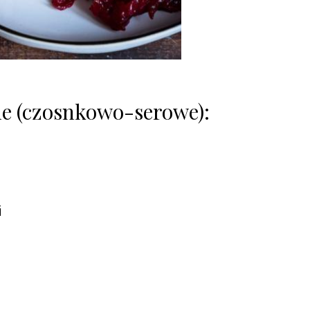
ne (czosnkowo-serowe):
i