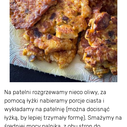
Na patelni rozgrzewamy nieco oliwy, za
pomocą łyżki nabieramy porcje ciasta i
wykładamy na patelnię (można docisnąć
łyżką, by lepiej trzymały formę). Smażymy na
średniej mocy palnika, z obu stron do