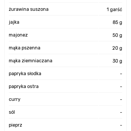
żurawina suszona
1 garść
jajka
85 g
majonez
50 g
mąka pszenna
20 g
mąka ziemniaczana
30 g
papryka słodka
-
papryka ostra
-
curry
-
sól
-
pieprz
-