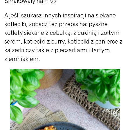
Smakowały nam 🙂
A jeśli szukasz innych inspiracji na siekane
kotleciki, zobacz też przepis na: pyszne
kotlety siekane z cebulką, z cukinią i żółtym
serem, kotleciki z curry, kotleciki z panierce z
kajzerki czy takie z pieczarkami i tartym
ziemniakiem.