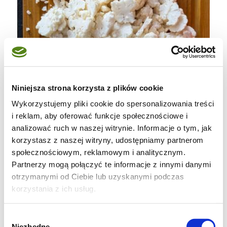
Niniejsza strona korzysta z plików cookie
Wykorzystujemy pliki cookie do spersonalizowania treści
i reklam, aby oferować funkcje społecznościowe i
analizować ruch w naszej witrynie. Informacje o tym, jak
korzystasz z naszej witryny, udostępniamy partnerom
społecznościowym, reklamowym i analitycznym.
Partnerzy mogą połączyć te informacje z innymi danymi
otrzymanymi od Ciebie lub uzyskanymi podczas
korzystania z ich usług.
Kalafior drobno siekamy (same różyczki,
łodyżki odrzucamy (można wykorzystać do
Wybór
Niezbędne