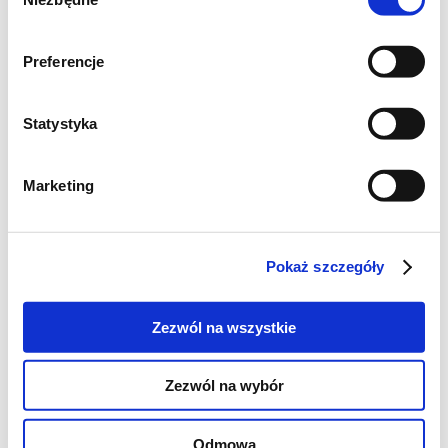
zupy), u mnie wyszło około 200 g już
zgody
posiekanego kalafiora). Przelewamy go na
sicie dużą ilością wrzącej wody.
Preferencje
Statystyka
Marketing
Pokaż szczegóły
Zezwól na wszystkie
Zezwól na wybór
Odmowa