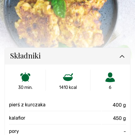
Składniki
30 min.
1410 kcal
6
pierś z kurczaka
400 g
kalafior
450 g
pory
-