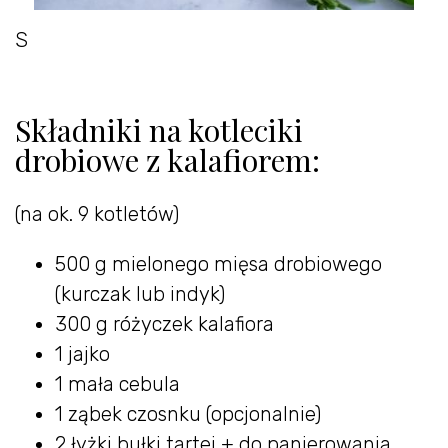
S
Składniki na kotleciki
drobiowe z kalafiorem:
(na ok. 9 kotletów)
500 g mielonego mięsa drobiowego
(kurczak lub indyk)
300 g różyczek kalafiora
1 jajko
1 mała cebula
1 ząbek czosnku (opcjonalnie)
2 łyżki bułki tartej + do panierowania