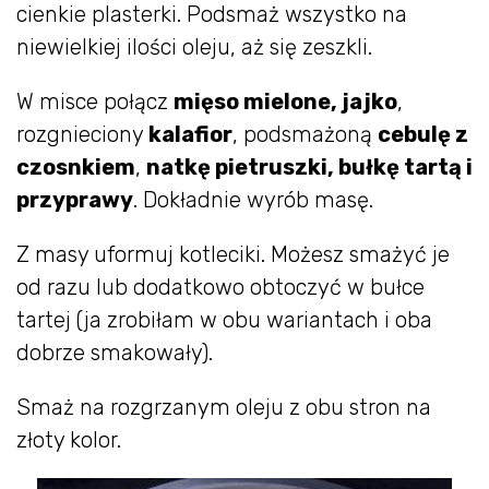
cienkie plasterki. Podsmaż wszystko na
niewielkiej ilości oleju, aż się zeszkli.
W misce połącz
mięso mielone, jajko
,
rozgnieciony
kalafior
, podsmażoną
cebulę z
czosnkiem
,
natkę pietruszki, bułkę tartą i
przyprawy
. Dokładnie wyrób masę.
Z masy uformuj kotleciki. Możesz smażyć je
od razu lub dodatkowo obtoczyć w bułce
tartej (ja zrobiłam w obu wariantach i oba
dobrze smakowały).
Smaż na rozgrzanym oleju z obu stron na
złoty kolor.