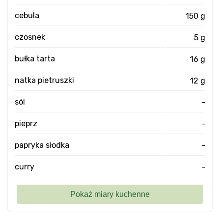
cebula
150 g
czosnek
5 g
bułka tarta
16 g
natka pietruszki
12 g
sól
-
pieprz
-
papryka słodka
-
curry
-