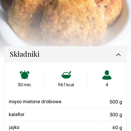
Składniki
30 min.
967 kcal
4
mięso mielone drobiowe
500 g
kalafior
300 g
jajko
60 g