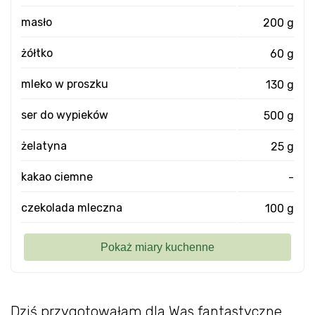
masło
200 g
żółtko
60 g
mleko w proszku
130 g
ser do wypieków
500 g
żelatyna
25 g
kakao ciemne
-
czekolada mleczna
100 g
Dziś przygotowałam dla Was fantastyczne