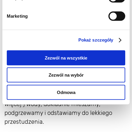
* żelatyna – 3 łyżki
Marketing
DODATKOWO :
* kakao – do posypania
Pokaż szczegóły
* mleczna czekolada – 100 g
Zezwól na wszystkie
SPOSÓB PRZYRZĄDZENIA :
Zezwól na wybór
Kawę mielimy, zaparzamy, odcedzamy.
Odmowa
Żelatynę rozpuszczamy w ok. 0,5 szkl ( nie
więcej ) wody, dokładnie mieszamy,
podgrzewamy i odstawiamy do lekkiego
przestudzenia.