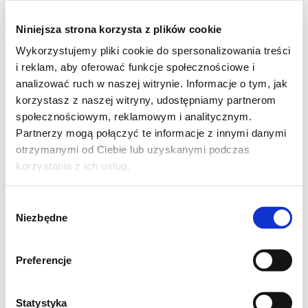
* kawa ziarnista – 1 garstka
Niniejsza strona korzysta z plików cookie
Wykorzystujemy pliki cookie do spersonalizowania treści
* okrągłe biszkopty – 2 op
i reklam, aby oferować funkcje społecznościowe i
analizować ruch w naszej witrynie. Informacje o tym, jak
* kokos – ok. 70 g
korzystasz z naszej witryny, udostępniamy partnerom
społecznościowym, reklamowym i analitycznym.
* masło min.82% – 200 g
Partnerzy mogą połączyć te informacje z innymi danymi
otrzymanymi od Ciebie lub uzyskanymi podczas
* żółtko L – 3 szt
korzystania z ich usług.
* cukier puder – 4 łyżki
Wybór
Niezbędne
zgody
* mleko w proszku – 2 szkl
Preferencje
* ser biały wiaderkowy ( u mnie Wieluń Mój
Ulubiony ) – 500 g
Statystyka