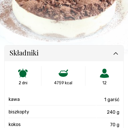
Składniki
2 dni
4759 kcal
12
kawa
1 garść
biszkopty
240 g
kokos
70 g