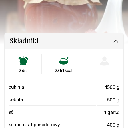
Składniki
2 dni
2351 kcal
-
cukinia
1500 g
cebula
500 g
sól
1 garść
koncentrat pomidorowy
400 g