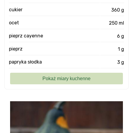
cukier
360 g
ocet
250 ml
pieprz cayenne
6 g
pieprz
1 g
papryka słodka
3 g