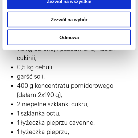
Zezwól na wszystkie
Zezwól na wybór
Składniki:
Odmowa
1,5 kg obranej i pozbawionej nasion
cukinii,
0,5 kg cebuli,
garść soli,
400 g koncentratu pomidorowego
(dałam 2x190 g),
2 niepełne szklanki cukru,
1 szklanka octu,
1 łyżeczka pieprzu cayenne,
1 łyżeczka pieprzu,