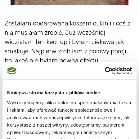
Zostałam obdarowana koszem cukinii i coś z
nią musiałam zrobić. Już wcześniej
widziałam ten kechup i byłam ciekawa jak
smakuje. Najpierw zrobiłam z połowy porcji,
bo jakoś nie byłam pewna efektu
końcowego... W tej chwili jestem już po 3
podejściu i to jeszcze nie jest ostatnie,
zapewniam ;-) A te osoby, którym dałam
Niniejsza strona korzysta z plików cookie
spróbować, pospieszały mnie o publikację:-)
Wykorzystujemy pliki cookie do spersonalizowania treści
Pomysł podpatrzyłam u Majany.
i reklam, aby oferować funkcje społecznościowe i
analizować ruch w naszej witrynie. Informacje o tym, jak
korzystasz z naszej witryny, udostępniamy partnerom
społecznościowym, reklamowym i analitycznym.