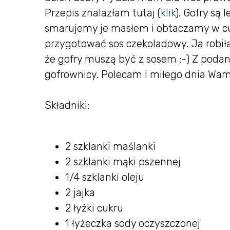
Przepis znalazłam tutaj (
klik
). Gofry są
smarujemy je masłem i obtaczamy w 
przygotować sos czekoladowy. Ja robi
że gofry muszą być z sosem :-) Z poda
gofrownicy. Polecam i miłego dnia Wam 
Składniki:
2 szklanki maślanki
2 szklanki mąki pszennej
1/4 szklanki oleju
2 jajka
2 łyżki cukru
1 łyżeczka sody oczyszczonej