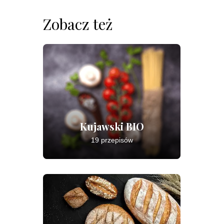
Zobacz też
Kujawski BIO
19 przepisów