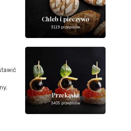
Chleb i pieczywo
3119 przepisów
stawić
my.
Przekąski
3405 przepisów