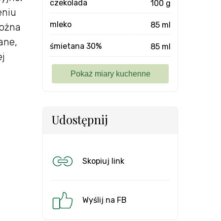
czekolada
100 g
eniu
mleko
85 ml
ożna
ane,
śmietana 30%
85 ml
ej
Udostępnij
Skopiuj link
Wyślij na FB