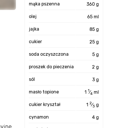
mąka pszenna
360 g
olej
65 ml
jajka
85 g
cukier
25 g
soda oczyszczona
5 g
proszek do pieczenia
2 g
sól
3 g
1
masło topione
1
⁄
ml
4
2
cukier kryształ
1
⁄
g
3
cynamon
4 g
yjne.