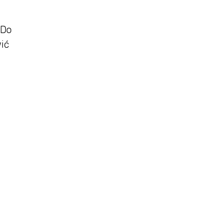
 Do
ić