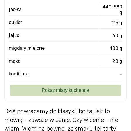
440-580
jabłka
g
cukier
115 g
jajko
60 g
migdały mielone
100 g
mąka
20 g
konfitura
-
Dziś powracamy do klasyki, bo ta, jak to
mówią - zawsze w cenie. Czy w cenie - nie
wiem. Wiem na pewno, że smaku tej tarty