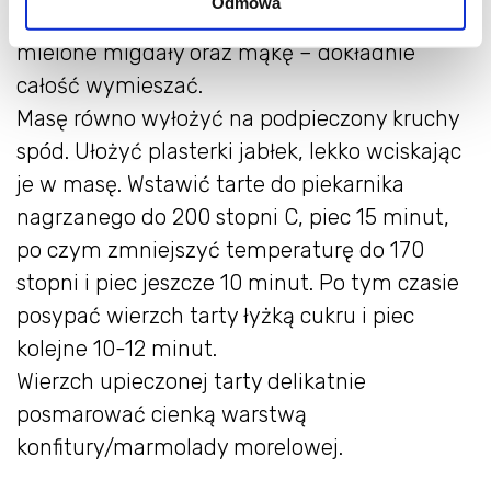
Odmowa
nie przerywając ucierania. Na koniec wsypać
mielone migdały oraz mąkę – dokładnie
całość wymieszać.
Masę równo wyłożyć na podpieczony kruchy
spód. Ułożyć plasterki jabłek, lekko wciskając
je w masę. Wstawić tarte do piekarnika
nagrzanego do 200 stopni C, piec 15 minut,
po czym zmniejszyć temperaturę do 170
stopni i piec jeszcze 10 minut. Po tym czasie
posypać wierzch tarty łyżką cukru i piec
kolejne 10-12 minut.
Wierzch upieczonej tarty delikatnie
posmarować cienką warstwą
konfitury/marmolady morelowej.