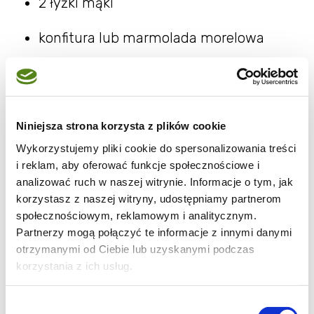
2 łyżki mąki
konfitura lub marmolada morelowa
Niniejsza strona korzysta z plików cookie
Wykorzystujemy pliki cookie do spersonalizowania treści
Wykonanie:
i reklam, aby oferować funkcje społecznościowe i
analizować ruch w naszej witrynie. Informacje o tym, jak
korzystasz z naszej witryny, udostępniamy partnerom
społecznościowym, reklamowym i analitycznym.
Zimne masło pokroić w drobną kostkę, mąkę
Partnerzy mogą połączyć te informacje z innymi danymi
wymieszać z cukrem. Masło rozetrzeć z
otrzymanymi od Ciebie lub uzyskanymi podczas
mąką, dodać żółtko i zimną wodę - posiekać
korzystania z ich usług.
nożem i szybko zagnieść ciasto.
Wybór