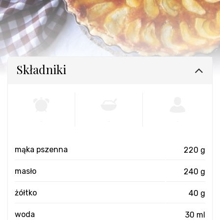
Składniki
-
-
-
mąka pszenna
220 g
masło
240 g
żółtko
40 g
woda
30 ml