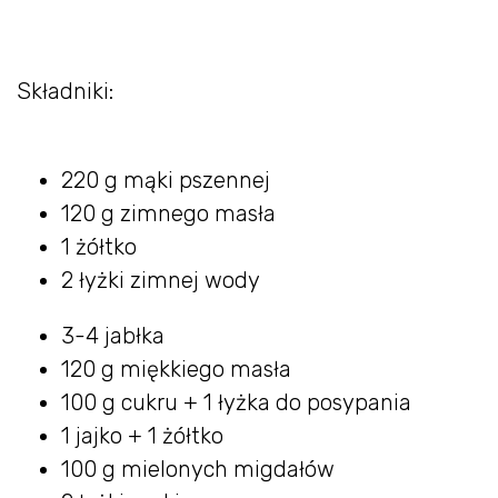
Składniki:
220 g mąki pszennej
120 g zimnego masła
1 żółtko
2 łyżki zimnej wody
3-4 jabłka
120 g miękkiego masła
100 g cukru + 1 łyżka do posypania
1 jajko + 1 żółtko
100 g mielonych migdałów