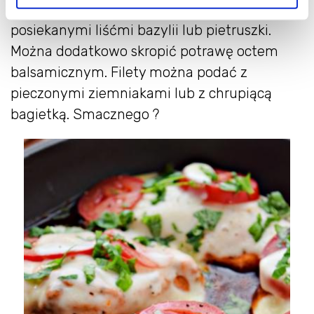
posypać świeżo zmielonym pieprzem i
posiekanymi liśćmi bazylii lub pietruszki.
Można dodatkowo skropić potrawę octem
balsamicznym. Filety można podać z
pieczonymi ziemniakami lub z chrupiącą
bagietką. Smacznego ?