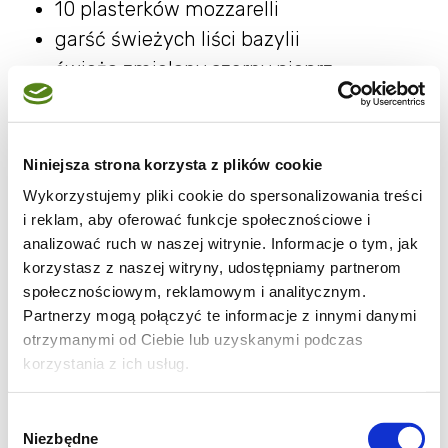
10 plasterków mozzarelli
garść świeżych liści bazylii
świeżo zmielony czarny pieprz
Marynata
Niniejsza strona korzysta z plików cookie
5 łyżek oleju np. z pestek winogron
Wykorzystujemy pliki cookie do spersonalizowania treści
2 łyżki octu balsamicznego
i reklam, aby oferować funkcje społecznościowe i
2 zgniecione ząbki czosnku
analizować ruch w naszej witrynie. Informacje o tym, jak
2 łyżeczki papryki w proszku
korzystasz z naszej witryny, udostępniamy partnerom
1 łyżeczka suszonego tymianku
społecznościowym, reklamowym i analitycznym.
Partnerzy mogą połączyć te informacje z innymi danymi
1 łyżeczka suszonego rozmarynu
otrzymanymi od Ciebie lub uzyskanymi podczas
korzystania z ich usług.
Wszystkie składniki na marynatę mieszam.
Filety dokładnie myję i osuszam papierowym
Wybór
ręcznikiem. Jeżeli filety są grube, kroję je w
Niezbędne
zgody