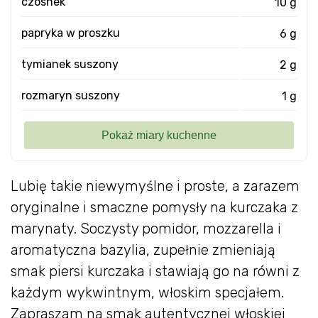
czosnek
10 g
papryka w proszku
6 g
tymianek suszony
2 g
rozmaryn suszony
1 g
Lubię takie niewymyślne i proste, a zarazem
oryginalne i smaczne pomysły na kurczaka z
marynaty. Soczysty pomidor, mozzarella i
aromatyczna bazylia, zupełnie zmieniają
smak piersi kurczaka i stawiają go na równi z
każdym wykwintnym, włoskim specjałem.
Zapraszam na smak autentycznej włoskiej