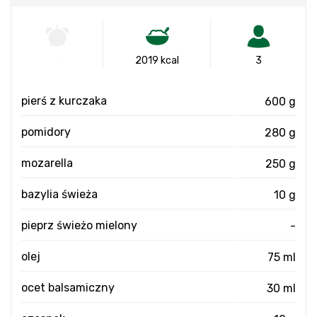
-
2019 kcal
3
pierś z kurczaka
600 g
pomidory
280 g
mozarella
250 g
bazylia świeża
10 g
pieprz świeżo mielony
-
olej
75 ml
ocet balsamiczny
30 ml