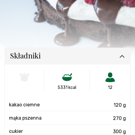
Składniki
-
5331 kcal
12
kakao ciemne
120 g
mąka pszenna
270 g
cukier
300 g