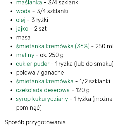
maślanka
- 3/4 szklanki
woda
- 3/4 szklanki
olej
- 3 łyżki
jajko
- 2 szt
masa
śmietanka kremówka (36%)
- 250 ml
maliny
- ok. 250 g
cukier puder
- 1 łyżka (lub do smaku)
polewa / ganache
śmietanka kremówka
- 1/2 szklanki
czekolada deserowa
- 120 g
syrop kukurydziany
- 1 łyżka (można
pominąć)
Sposób przygotowania