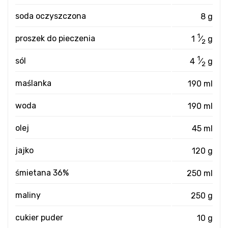
soda oczyszczona
8 g
1
proszek do pieczenia
1
⁄
g
2
1
sól
4
⁄
g
2
maślanka
190 ml
woda
190 ml
olej
45 ml
jajko
120 g
śmietana 36%
250 ml
maliny
250 g
cukier puder
10 g