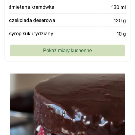
śmietana kremówka
130 ml
czekolada deserowa
120 g
syrop kukurydziany
10 g