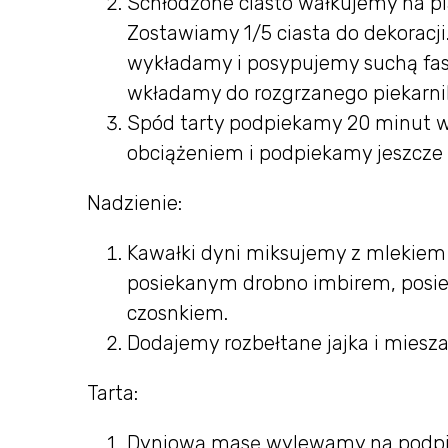
Schłodzone ciasto wałkujemy na p
Zostawiamy 1/5 ciasta do dekoracj
wykładamy i posypujemy suchą fas
wkładamy do rozgrzanego piekarni
Spód tarty podpiekamy 20 minut w
obciążeniem i podpiekamy jeszcze 
Nadzienie:
Kawałki dyni miksujemy z mleki
posiekanym drobno imbirem, posieka
czosnkiem.
Dodajemy rozbełtane jajka i miesz
Tarta:
Dyniową masę wylewamy na podpie