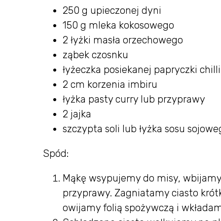
250 g upieczonej dyni
150 g mleka kokosowego
2 łyżki masła orzechowego
ząbek czosnku
łyżeczka posiekanej papryczki chilli
2 cm korzenia imbiru
łyżka pasty curry lub przyprawy
2 jajka
szczypta soli lub łyżka sosu sojowe
Spód:
Mąkę wsypujemy do misy, wbijamy 
przyprawy. Zagniatamy ciasto krótk
owijamy folią spożywczą i wkładam