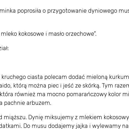
Muminka poprosiła o przygotowanie dyniowego mu
i, mleko kokosowe i masło orzechowe”.
iał:
Do kruchego ciasta polecam dodać mieloną kurkum
kaido, którą można piec i jeść ze skórką. Tym raze
 która również ma mocno pomarańczowy kolor m
ia pachnie arbuzem.
 od miąższu. Dynię miksujemy z mlekiem kokosow
datkami. Do musu dodajemy jajka i wylewamy na