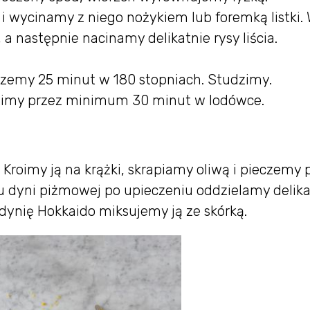
i wycinamy z niego nożykiem lub foremką listki.
 następnie nacinamy delikatnie rysy liścia.
czemy 25 minut w 180 stopniach. Studzimy.
dzimy przez minimum 30 minut w lodówce.
roimy ją na krążki, skrapiamy oliwą i pieczemy 
 dyni piżmowej po upieczeniu oddzielamy delika
 dynię Hokkaido miksujemy ją ze skórką.