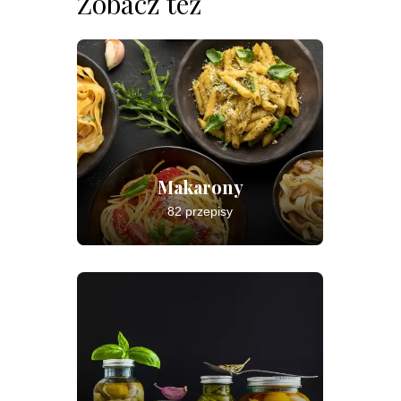
Zobacz też
Makarony
82 przepisy