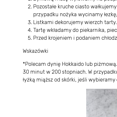
Pozostałe kruche ciasto wałkujemy 
przypadku nożyka wycinamy łezkę, a
Listkami dekorujemy wierzch tarty.
Tartę wkładamy do piekarnika, pie
Przed krojeniem i podaniem chło
Wskazówki
*Polecam dynię Hokkaido lub piżmową. K
30 minut w 200 stopniach. W przypadku
łyżką miąższ od skórki, jeśli wybieramy