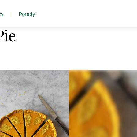
zy
Porady
Pie