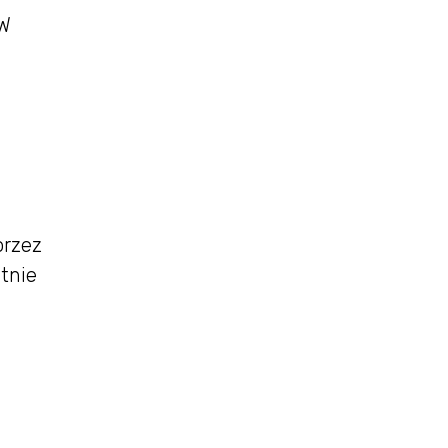
 W
przez
tnie