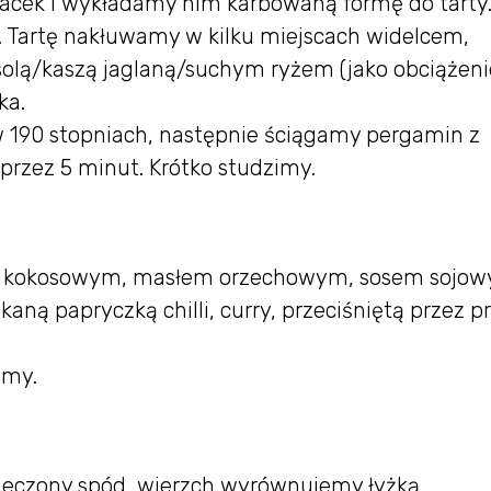
lacek i wykładamy nim karbowaną formę do tarty
i. Tartę nakłuwamy w kilku miejscach widelcem,
olą/kaszą jaglaną/suchym ryżem (jako obciążenie
ka.
 190 stopniach, następnie ściągamy pergamin z
przez 5 minut. Krótko studzimy.
em kokosowym, masłem orzechowym, sosem sojow
ną papryczką chilli, curry, przeciśniętą przez p
amy.
czony spód, wierzch wyrównujemy łyżką.