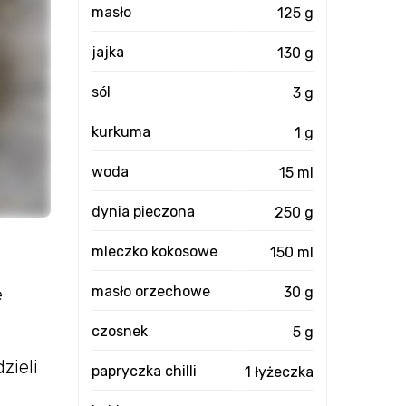
masło
125 g
jajka
130 g
sól
3 g
kurkuma
1 g
woda
15 ml
dynia pieczona
250 g
mleczko kokosowe
150 ml
masło orzechowe
30 g
e
czosnek
5 g
zieli
papryczka chilli
1 łyżeczka