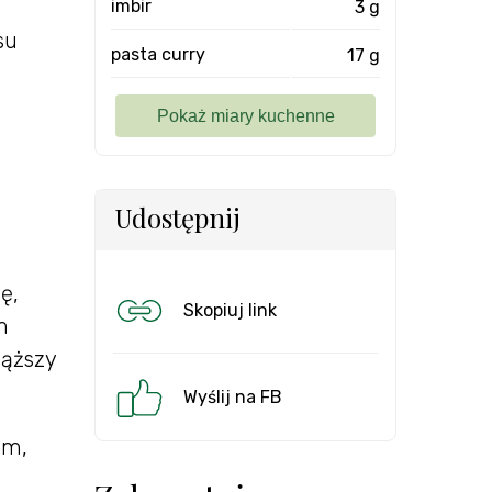
imbir
3 g
su
pasta curry
17 g
Udostępnij
ę,
Skopiuj link
m
iąższy
Wyślij na FB
ym,