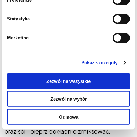
2/3 szklanki mleka,
2 łyżki posiekanej natki pietruszki,
Statystyka
szczypta suszonego oregano,
sól i pieprz,
Marketing
masło do wysmarowania formy
Pokaż szczegóły
W garnku zagotować wodę, wrzucić bób i
gotować 7 minut od momentu, aż woda
Zezwól na wszystkie
ponownie zacznie wrzeć. Odcedzić, przelać
zimną wodą i obrać ze skórek.
Zezwól na wybór
Tuńczyka osączyć z zalewy i wymieszać z
obranym bobem.
Odmowa
Jajka, mleko, mąkę, natkę pietruszki, oregano
oraz sól i pieprz dokładnie zmiksować.