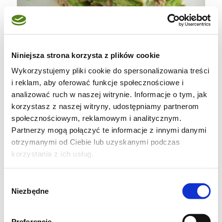
Niniejsza strona korzysta z plików cookie
Wykorzystujemy pliki cookie do spersonalizowania treści
i reklam, aby oferować funkcje społecznościowe i
analizować ruch w naszej witrynie. Informacje o tym, jak
korzystasz z naszej witryny, udostępniamy partnerom
CLAFOUTIS Z BOBEM I TUŃCZYKIEM
społecznościowym, reklamowym i analitycznym.
Partnerzy mogą połączyć te informacje z innymi danymi
(4 porcje)
otrzymanymi od Ciebie lub uzyskanymi podczas
korzystania z ich usług.
500g bobu,
1 puszka tuńczyka w kawałkach w sosie
Wybór
własnym,
Niezbędne
zgody
2 jajka,
½ szklanki mąki,
Preferencje