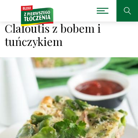
Clafoutis z bobem i
tuńczykiem