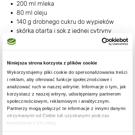
200 ml mleka
80 ml oleju
140 g drobnego cukru do wypieków
skórka otarta i sok z jednej cytryny
80 g zmielonych pistacji
200 g mąki pszennej
2 łyżeczki proszku do pieczenia
Niniejsza strona korzysta z plików cookie
1/2 łyżeczki cynamonu
Wykorzystujemy pliki cookie do spersonalizowania treści
i reklam, aby oferować funkcje społecznościowe i
1. Do jednego naczynia dajemy mleko, olej,
analizować ruch w naszej witrynie. Informacje o tym, jak
otartą skórkę i sok z cytryny oraz cukier.
korzystasz z naszej witryny, udostępniamy partnerom
Mieszamy. Dodajemy zmielone pistacje i
społecznościowym, reklamowym i analitycznym.
jeszcze raz mieszamy.
Partnerzy mogą połączyć te informacje z innymi danymi
otrzymanymi od Ciebie lub uzyskanymi podczas
2. Mąkę mieszamy z proszkiem do pieczenia i
korzystania z ich usług.
cynamonem, dodajemy do ciasta. Mieszamy