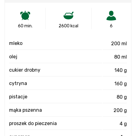
60 min.
2600 kcal
6
mleko
200 ml
olej
80 ml
cukier drobny
140 g
cytryna
160 g
pistacje
80 g
mąka pszenna
200 g
proszek do pieczenia
4 g