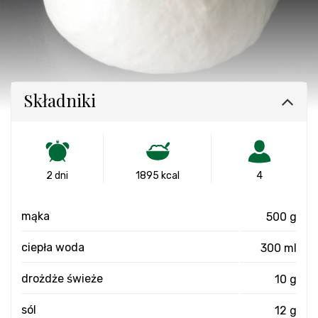
Składniki
2 dni
1895 kcal
4
mąka
500 g
ciepła woda
300 ml
drożdże świeże
10 g
sól
12 g