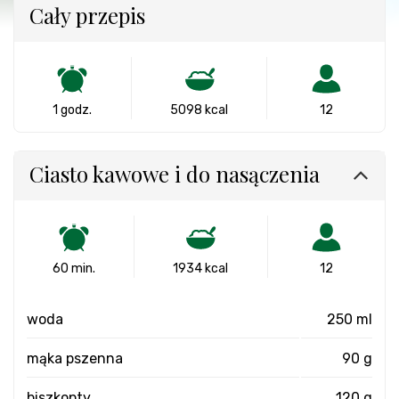
Cały przepis
1 godz.
5098 kcal
12
Ciasto kawowe i do nasączenia
60 min.
1934 kcal
12
woda
250 ml
mąka pszenna
90 g
biszkopty
120 g