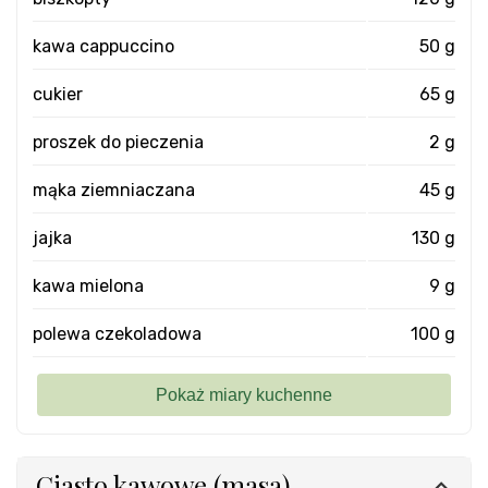
kawa cappuccino
50 g
cukier
65 g
proszek do pieczenia
2 g
mąka ziemniaczana
45 g
jajka
130 g
kawa mielona
9 g
polewa czekoladowa
100 g
Ciasto kawowe (masa)