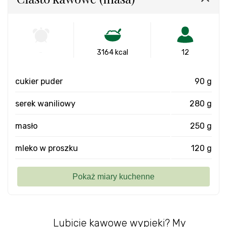
-
3164 kcal
12
cukier puder
90 g
serek waniliowy
280 g
masło
250 g
mleko w proszku
120 g
Lubicie kawowe wypieki? My