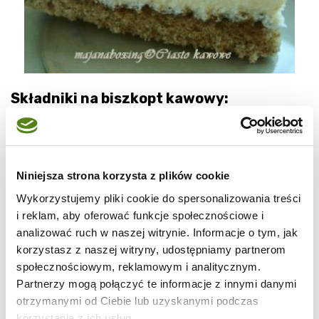
Składniki na biszkopt kawowy:
*3 jajka
*1/2 szklanki mąki pszennej
Niniejsza strona korzysta z plików cookie
Wykorzystujemy pliki cookie do spersonalizowania treści
*1/3 szklanki cukru
i reklam, aby oferować funkcje społecznościowe i
analizować ruch w naszej witrynie. Informacje o tym, jak
*3 łyżki mąki ziemniaczanej
korzystasz z naszej witryny, udostępniamy partnerom
społecznościowym, reklamowym i analitycznym.
*1 łyżka mielonej kawy
Partnerzy mogą połączyć te informacje z innymi danymi
otrzymanymi od Ciebie lub uzyskanymi podczas
*1 płaska łyżeczka proszku do pieczenia
korzystania z ich usług.