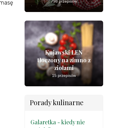
798 przepisów
 masę
Kujawski LEN
tłoczony na zimno z
ziołami
15 przepisów
Porady kulinarne
Galaretka - kiedy nie