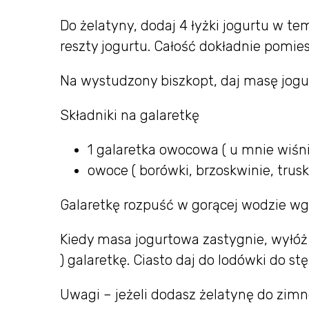
Do żelatyny, dodaj 4 łyżki jogurtu w t
reszty jogurtu. Całość dokładnie pomies
Na wystudzony biszkopt, daj masę jogur
Składniki na galaretkę
1 galaretka owocowa ( u mnie wiśn
owoce ( borówki, brzoskwinie, trusk
Galaretkę rozpuść w gorącej wodzie wg.
Kiedy masa jogurtowa zastygnie, wyłóż
) galaretkę. Ciasto daj do lodówki do st
Uwagi – jeżeli dodasz żelatynę do zim