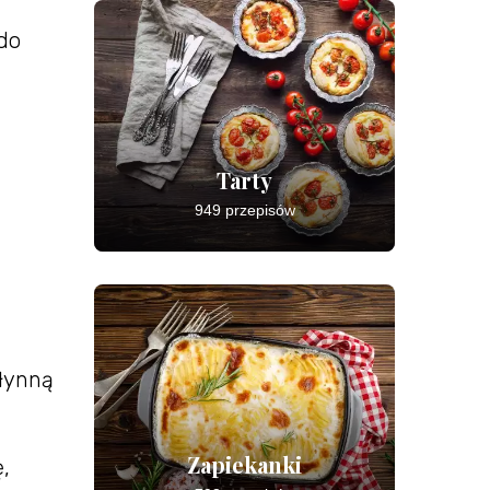
 do
Tarty
949 przepisów
płynną
Zapiekanki
,