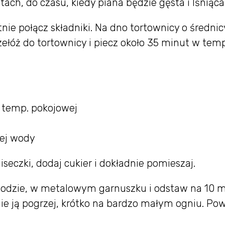
ach, do czasu, kiedy piana będzie gęsta i lśniąca
tnie połącz składniki. Na dno tortownicy o średnic
zełóż do tortownicy i piecz około 35 minut w temp
 temp. pokojowej
nej wody
seczki, dodaj cukier i dokładnie pomieszaj.
wodzie, w metalowym garnuszku i odstaw na 10 m
tnie ją pogrzej, krótko na bardzo małym ogniu. Po