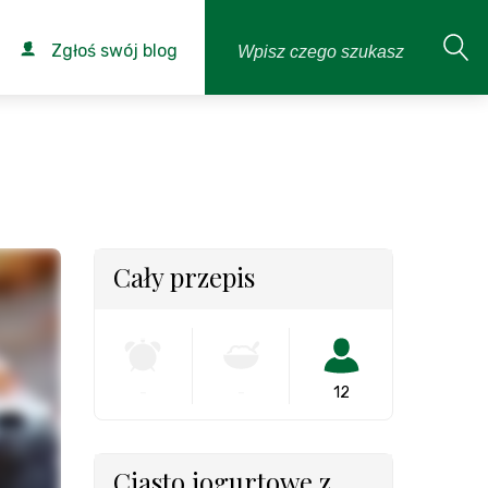
Zgłoś swój blog
Cały przepis
-
-
12
Ciasto jogurtowe z