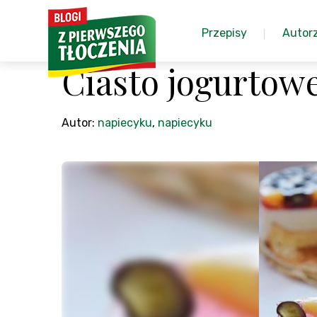
Przepisy
Autor
Ciasto jogurtow
Autor:
napiecyku
,
napiecyku