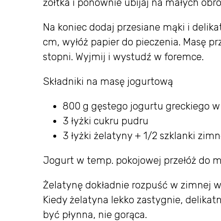
żółtka i ponownie ubijaj na małych obrot
Na koniec dodaj przesiane mąki i delika
cm, wyłóż papier do pieczenia. Masę pr
stopni. Wyjmij i wystudź w foremce.
Składniki na masę jogurtową
800 g gęstego jogurtu greckiego w
3 łyżki cukru pudru
3 łyżki żelatyny + 1/2 szklanki zim
Jogurt w temp. pokojowej przełóż do mi
Żelatynę dokładnie rozpuść w zimnej 
Kiedy żelatyna lekko zastygnie, delika
być płynna, nie gorąca.