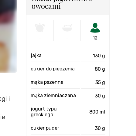
owocami
-
-
12
jajka
130 g
cukier do pieczenia
80 g
mąka pszenna
35 g
mąka ziemniaczana
30 g
gi i
jogurt typu
800 ml
greckiego
ie
cukier puder
30 g