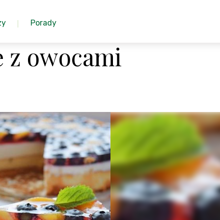
zy
Porady
e z owocami