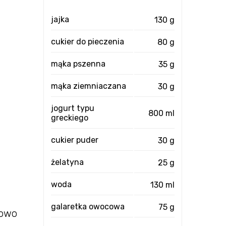
jajka
130 g
cukier do pieczenia
80 g
mąka pszenna
35 g
mąka ziemniaczana
30 g
jogurt typu
800 ml
greckiego
cukier puder
30 g
żelatyna
25 g
woda
130 ml
galaretka owocowa
75 g
iowo