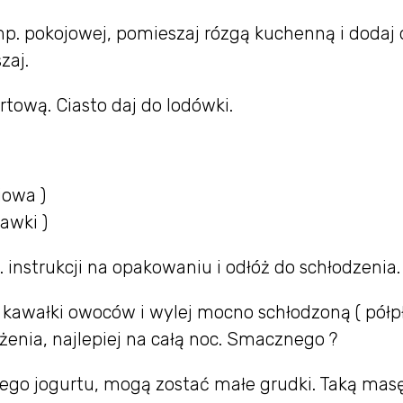
emp. pokojowej, pomieszaj rózgą kuchenną i dodaj
zaj.
tową. Ciasto daj do lodówki.
iowa )
awki )
 instrukcji na opakowaniu i odłóż do schłodzenia.
 kawałki owoców i wylej mocno schłodzoną ( pół
ężenia, najlepiej na całą noc. Smacznego ?
nego jogurtu, mogą zostać małe grudki. Taką masę