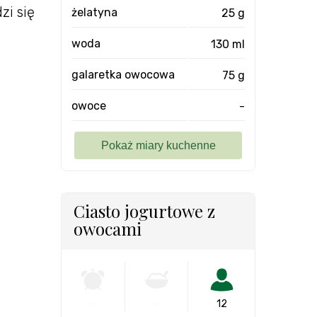
zi się
żelatyna
25 g
woda
130 ml
galaretka owocowa
75 g
owoce
-
Ciasto jogurtowe z
owocami
-
-
12