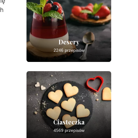
ię
ch
Desery
2246 przepisów
Ciasteczka
4569 przepisów