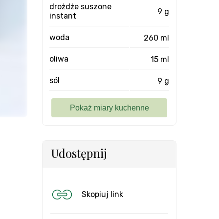
drożdże suszone
9 g
instant
woda
260 ml
oliwa
15 ml
sól
9 g
Udostępnij
Skopiuj link