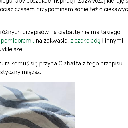
ogu, aby poszukać inspiracji. Zazwyczaj kieruję s
hociaż czasem przypominam sobie też o ciekawy
óżnych przepisów na ciabattę nie ma takiego
z pomidorami,
na zakwasie,
z czekoladą
i innymi
yklejszej.
ura komuś się przyda Ciabatta z tego przepisu
styczny miąższ.