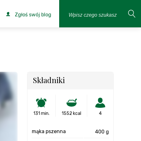
Zgłoś swój blog
Składniki
131 min.
1552 kcal
4
mąka pszenna
400 g