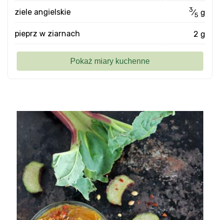
3
ziele angielskie
⁄
g
5
pieprz w ziarnach
2 g