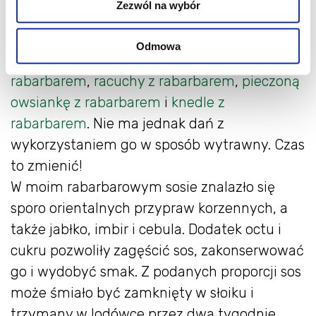
Zezwól na wybór
desery. Dowodem na to są przepisy, które
uzbierałyśmy w ciągu kilku lat. Na
Odmowa
burczymiwbrzuchu znajdziecie
pleśniak z
rabarbarem
,
racuchy z rabarbarem
,
pieczoną
owsiankę z rabarbarem
i
knedle z
rabarbarem
. Nie ma jednak dań z
wykorzystaniem go w sposób wytrawny. Czas
to zmienić!
W moim rabarbarowym sosie znalazło się
sporo orientalnych przypraw korzennych, a
także jabłko, imbir i cebula. Dodatek octu i
cukru pozwoliły zagęścić sos, zakonserwować
go i wydobyć smak. Z podanych proporcji sos
może śmiało być zamknięty w słoiku i
trzymany w lodówce przez dwa tygodnie.