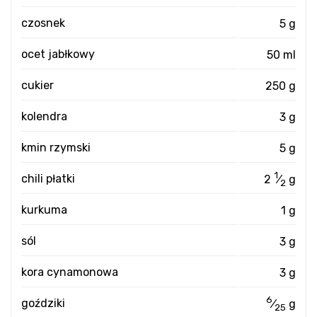
czosnek
5 g
ocet jabłkowy
50 ml
cukier
250 g
kolendra
3 g
kmin rzymski
5 g
1
chili płatki
2
⁄
g
2
kurkuma
1 g
sól
3 g
kora cynamonowa
3 g
6
goździki
⁄
g
25