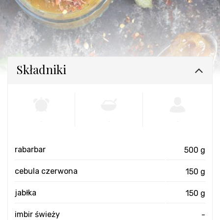
Składniki
-
-
-
rabarbar
500 g
cebula czerwona
150 g
jabłka
150 g
imbir świeży
-