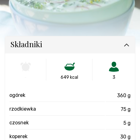
Składniki
-
649 kcal
3
ogórek
360 g
rzodkiewka
75 g
czosnek
5 g
koperek
30 g