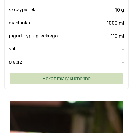
szczypiorek
10 g
maślanka
1000 ml
jogurt typu greckiego
110 ml
sól
-
pieprz
-