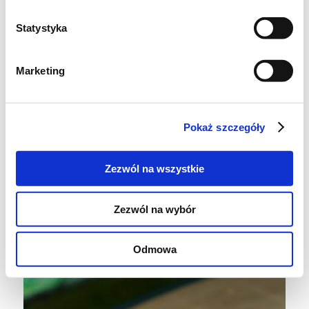
Statystyka
Marketing
Pokaż szczegóły
Jako dodatkowy element chłodnika,
rewelacyjnie sprawdzają się drobno
Zezwól na wszystkie
posiekane listki rukoli. Są pikantne, świetnie
więc uzupełniają bukiet tej zielonej zupy.
Zezwól na wybór
Odmowa