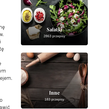
chę
Sałatki
w.
2863 przepisy
i
tę
e
tym
lejem.
Inne
Po
183 przepisy
tawić