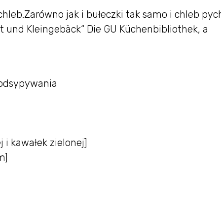
 chleb.Zarówno jak i bułeczki tak samo i chleb pyc
ot und Kleingebäck“ Die GU Küchenbibliothek, a
podsypywania
j i kawałek zielonej]
m]