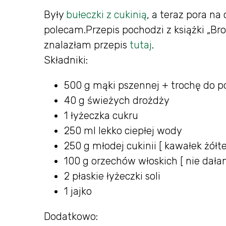
Były
bułeczki z cukinią
, a teraz pora na
polecam.Przepis pochodzi z książki „Br
znalazłam przepis
tutaj
.
Składniki:
500 g mąki pszennej + trochę do 
40 g świeżych drożdży
1 łyżeczka cukru
250 ml lekko ciepłej wody
250 g młodej cukinii [ kawałek żółte
100 g orzechów włoskich [ nie dała
2 płaskie łyżeczki soli
1 jajko
Dodatkowo: