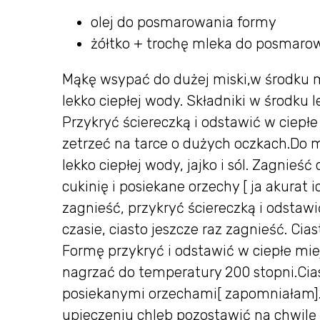
olej do posmarowania formy
żółtko + trochę mleka do posmaro
Mąkę wsypać do dużej miski,w środku mą
lekko ciepłej wody. Składniki w środku
Przykryć ściereczką i odstawić w ciepłe
zetrzeć na tarce o dużych oczkach.Do 
lekko ciepłej wody, jajko i sól. Zagnieś
cukinię i posiekane orzechy [ ja akurat
zagnieść, przykryć ściereczką i odstaw
czasie, ciasto jeszcze raz zagnieść. C
Formę przykryć i odstawić w ciepłe mie
nagrzać do temperatury 200 stopni.Ci
posiekanymi orzechami[ zapomniałam].P
upieczeniu chleb pozostawić na chwilę 