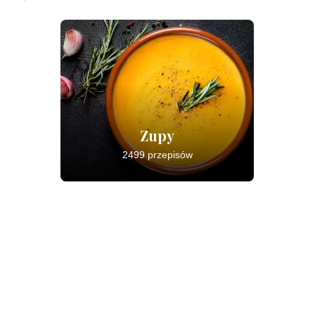
Zupy
2499 przepisów