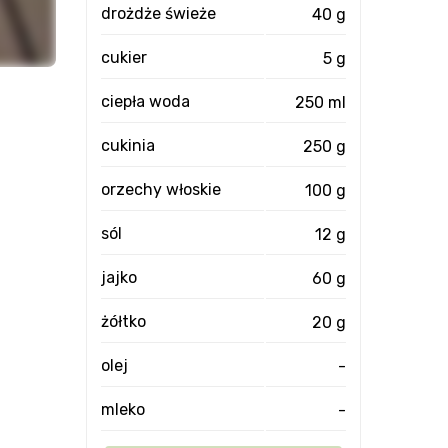
drożdże świeże
40 g
cukier
5 g
ciepła woda
250 ml
cukinia
250 g
orzechy włoskie
100 g
sól
12 g
jajko
60 g
żółtko
20 g
olej
-
mleko
-