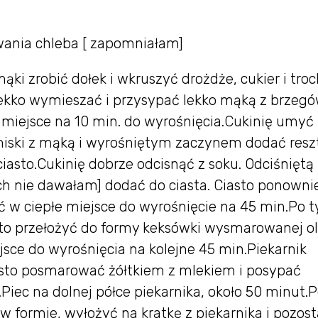
wania chleba [ zapomniałam]
ki zrobić dołek i wkruszyć drożdże, cukier i tro
 lekko wymieszać i przysypać lekko mąką z brzegó
 miejsce na 10 min. do wyrośnięcia.Cukinię umyć 
miski z mąką i wyrośniętym zaczynem dodać resz
ć ciasto.Cukinię dobrze odcisnąć z soku. Odciśniętą
 ich nie dawałam] dodać do ciasta. Ciasto ponowni
ić w ciepłe miejsce do wyrośnięcie na 45 min.Po 
iasto przełożyć do formy keksówki wysmarowanej o
jsce do wyrośnięcia na kolejne 45 min.Piekarnik
asto posmarować żółtkiem z mlekiem i posypać
iec na dolnej półce piekarnika, około 50 minut.
w formie, wyłożyć na kratkę z piekarnika i pozos