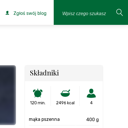
Zgłoś swój blog
Składniki
120 min.
2496 kcal
4
mąka pszenna
400 g