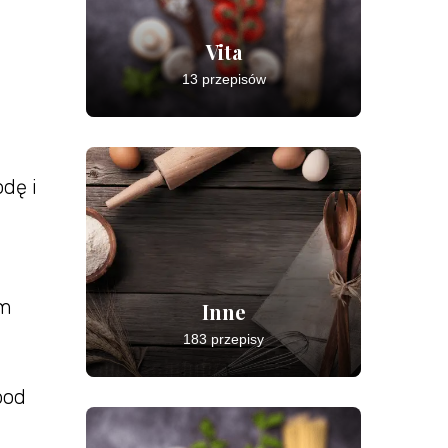
Vita
13 przepisów
dę i
ym
Inne
183 przepisy
pod