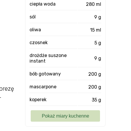
ciepła woda
280 ml
sól
9 g
oliwa
15 ml
czosnek
5 g
drożdże suszone
9 g
instant
bób gotowany
200 g
mascarpone
200 g
prezę
-
koperek
35 g