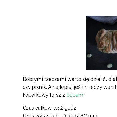
Dobrymi rzeczami warto się dzielić, dla
czy piknik. A najlepiej jeśli między wa
koperkowy farsz z
bobem
!
Czas całkowity:
2
godz
Czas wyrastania:
1
godz
30
min