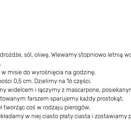
rożdże, sól, oliwę. Wlewamy stopniowo letnią wo
.
 w misie do wyrośnięcia na godzinę.
ości 0,5 cm. Dzielimy na 16 części.
amy widelcem i łączymy z mascarpone, posiekan
gotowanym farszem sparujemy każdy prostokąt.
ł tworząc coś w rodzaju pierogów.
adamy w niej ciasto płaty ciasta i zostawiamy 