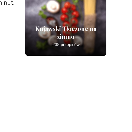
minut.
Kujawski Tłoczone na
zimno
238 przepisów