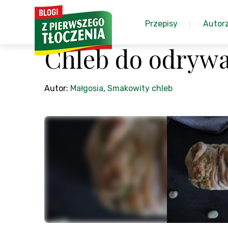
Przepisy
Autor
Chleb do odrywa
Autor:
Małgosia
,
Smakowity chleb