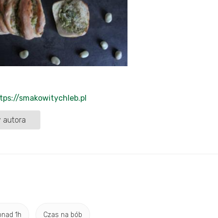
tps://smakowitychleb.pl
 autora
onad 1h
Czas na bób