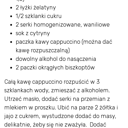
2 łyżki żelatyny
1/2 szklanki cukru
2 serki homogenizowane, waniliowe
sok z cytryny
paczka kawy cappuccino (można dać
kawę rozpuszczalną)
dowolny alkohol do nasączenia
2 paczki okrągłych biszkoptów
Całą kawę cappuccino rozpuścić w 3
szklankach wody, zmieszać z alkoholem.
Utrzeć masło, dodać serki na przemian z
mlekiem w proszku. Ubić na parze 2 żółtka i
jajo z cukrem, wystudzone dodać do masy,
delikatnie, żeby się nie zważyła. Dodać