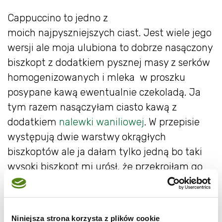
Cappuccino to jedno z
moich najpyszniejszych ciast. Jest wiele jego
wersji ale moja ulubiona to dobrze nasączony
biszkopt z dodatkiem pysznej masy z serków
homogenizowanych i mleka w proszku
posypane kawą ewentualnie czekoladą. Ja
tym razem nasączyłam ciasto kawą z
dodatkiem
nalewki waniliowej
. W przepisie
występują dwie warstwy okrągłych
biszkoptów ale ja dałam tylko jedną bo taki
wysoki biszkopt mi urósł, że przekroiłam go
na pół. Ciasto jest naprawdę wspaniałe i
polecam je wszystkim. Robię je od kilku lat na
różne okazje i zawsze znika ze stołu w tempie
Niniejsza strona korzysta z plików cookie