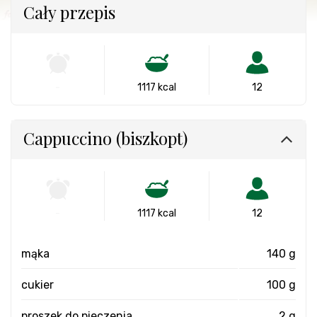
Cały przepis
-
1117 kcal
12
Cappuccino (biszkopt)
-
1117 kcal
12
mąka
140 g
cukier
100 g
proszek do pieczenia
2 g