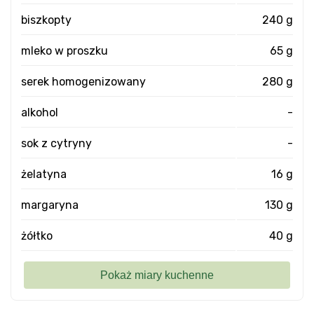
biszkopty
240 g
mleko w proszku
65 g
serek homogenizowany
280 g
alkohol
-
sok z cytryny
-
żelatyna
16 g
margaryna
130 g
żółtko
40 g