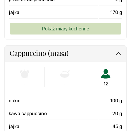
jajka
170 g
Cappuccino (masa)
-
-
12
cukier
100 g
kawa cappuccino
20 g
jajka
45 g