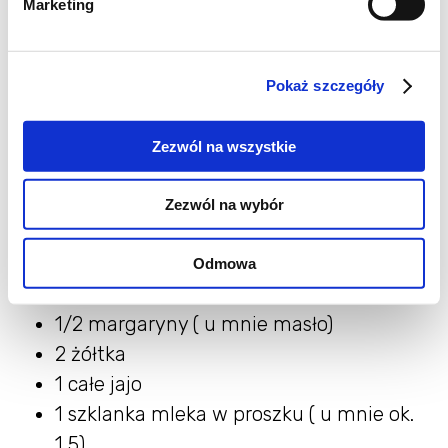
Marketing
3/4 szklanki mąki
1 płaska łyżeczka proszku do pieczenia
Pokaż szczegóły
Białka ubić na sztywno, dodać cukier i żółtka.
Dodać mąkę, zmieszaną z proszkiem i lekko
Zezwól na wszystkie
wymieszać. Wylać na formę do pieczenia
(śr.21 cm). Upiec na złoty kolor w temp. 180
Zezwól na wybór
stopni.
Odmowa
Składniki na masę:
1/2 margaryny ( u mnie masło)
2 żółtka
1 całe jajo
1 szklanka mleka w proszku ( u mnie ok.
1,5)