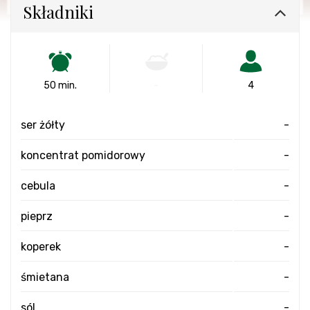
Składniki
50 min.
-
4
ser żółty
-
koncentrat pomidorowy
-
cebula
-
pieprz
-
koperek
-
śmietana
-
sól
-