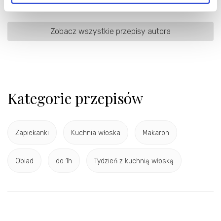
https://blahostki.blogspot.com
Zobacz wszystkie przepisy autora
Kategorie przepisów
Zapiekanki
Kuchnia włoska
Makaron
Obiad
do 1h
Tydzień z kuchnią włoską