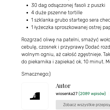
30 dag odsączonej fasoli z puszki
4 duże pszenne tortille
1 szklanka grubo startego sera che
1 łyżeczka sproszkowanej ostrej pa
Rozgrzać oliwę na patelni, smażyć woło
cebulę, czosnek i przyprawy Dodać rozd
wolnym ogniu, aż całość zgęstnieje. T
do piekarnika i zapiekać ok. 10 minut
Smacznego:)
Autor
wiosenka27
(2089 wpisów)
Zobacz wszystkie przepisy