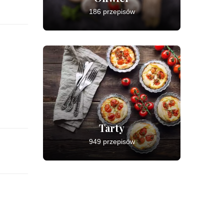
186 przepisów
Tarty
949 przepisów