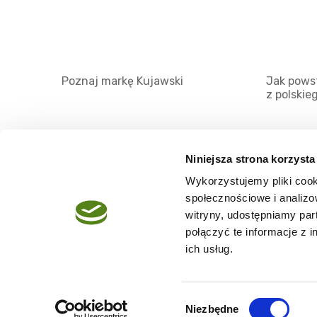
Poznaj markę Kujawski
Jak powst
z polskie
Niniejsza strona korzysta
Wykorzystujemy pliki cook
O serwisie
społecznościowe i analizo
Regulamin
witryny, udostępniamy pa
połączyć te informacje z 
Polityka prywatności
ich usług.
Wybór
Niezbędne
Copyright @2026 zpierwszegotloczenia.pl