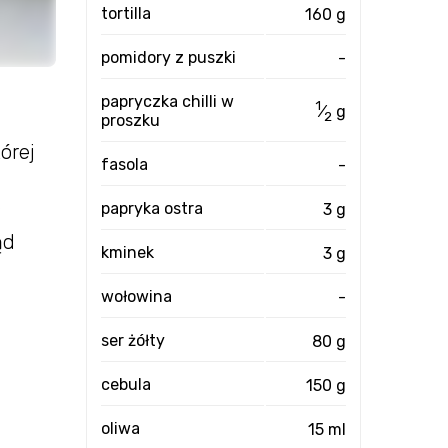
tortilla
160 g
pomidory z puszki
-
papryczka chilli w
1
⁄
g
2
proszku
tórej
fasola
-
papryka ostra
3 g
ąd
kminek
3 g
wołowina
-
ser żółty
80 g
cebula
150 g
oliwa
15 ml