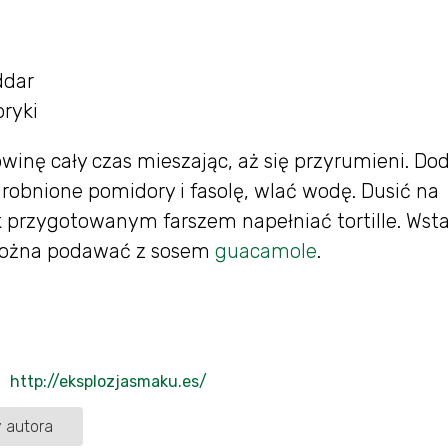
ddar
pryki
winę cały czas mieszając, aż się przyrumieni. Do
robnione pomidory i fasolę, wlać wodę. Dusić na
ak przygotowanym farszem napełniać tortille. Ws
. Można podawać z sosem
guacamole
.
http://eksplozjasmaku.es/
 autora