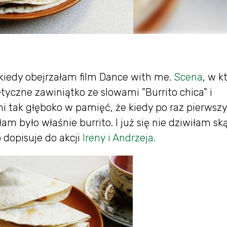
iedy obejrzałam film Dance with me.
Scena
, w k
yczne zawiniątko ze slowami "Burrito chica" i
mi tak głęboko w pamięć, że kiedy po raz pierwszy
iłam było właśnie burrito. I już się nie dziwiłam sk
o dopisuje do akcji
Ireny i Andrzeja.