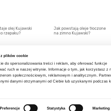
aje olej Kujawski
Jak powstają oleje tłoczone
go rzepaku?
na zimno Kujawski?
 z plików cookie
ie do spersonalizowania treści i reklam, aby oferować funkcje
Mapa serwisu
Kat
wać ruch w naszej witrynie. Informacje o tym, jak korzystasz z 
Kanały RSS
Kon
rtnerom społecznościowym, reklamowym i analitycznym. Partn
innymi danymi otrzymanymi od Ciebie lub uzyskanymi podczas k
Porady
Zal
Preferencje
Statystyka
Marketing