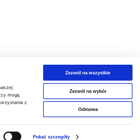
Zezwól na wszystkie
egorie
naszej
Zezwól na wybór
takt
erzy mogą
orzystania z
oguj się
Odmowa
Pokaż szczegóły