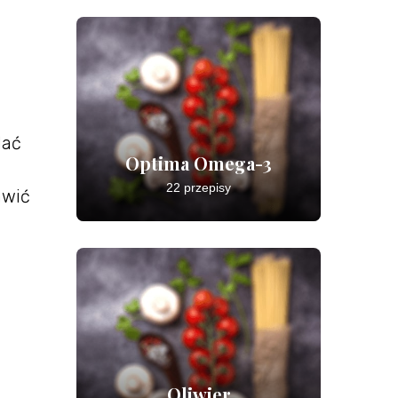
dać
Optima Omega-3
22 przepisy
tawić
Oliwier