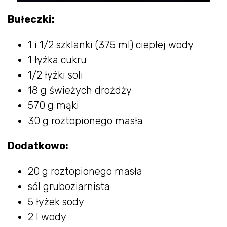
Bułeczki:
1 i 1/2 szklanki (375 ml) ciepłej wody
1 łyżka cukru
1/2 łyżki soli
18 g świeżych drożdży
570 g mąki
30 g roztopionego masła
Dodatkowo:
20 g roztopionego masła
sól gruboziarnista
5 łyżek sody
2 l wody