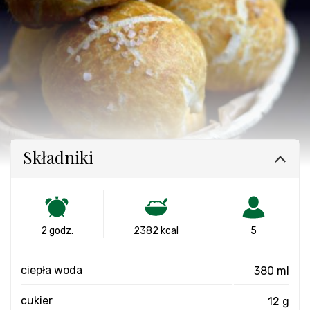
Składniki
2 godz.
2382 kcal
5
ciepła woda
380 ml
cukier
12 g