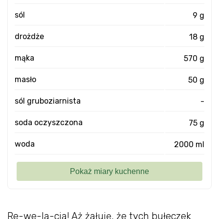
sól
9 g
drożdże
18 g
mąka
570 g
masło
50 g
sól gruboziarnista
-
soda oczyszczona
75 g
woda
2000 ml
Re-we-la-cja! Aż żałuję, że tych bułeczek