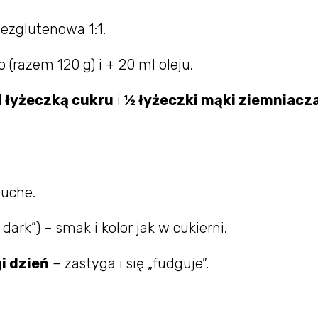
ezglutenowa 1:1.
 (razem 120 g) i + 20 ml oleju.
1 łyżeczką cukru
i
½ łyżeczki mąki ziemniacz
suche.
dark”) – smak i kolor jak w cukierni.
i dzień
– zastyga i się „fudguje”.