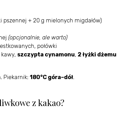
i pszennej + 20 g mielonych migdałów)
anej
(opcjonalnie, ale warto)
pestkowanych, połówki
 kawy,
szczypta cynamonu
,
2 łyżki dżemu
 Piekarnik:
180°C góra–dół
.
liwkowe z kakao?