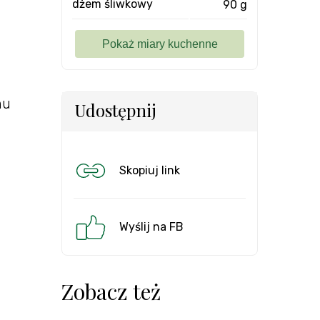
dżem śliwkowy
90 g
hu
Udostępnij
Skopiuj link
Wyślij na FB
Zobacz też