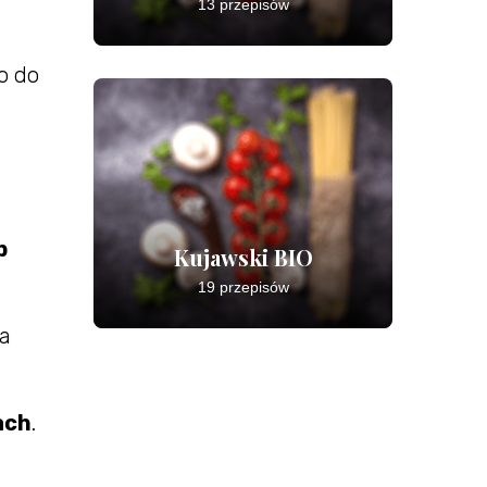
13 przepisów
o do
b
Kujawski BIO
19 przepisów
ma
ach
.