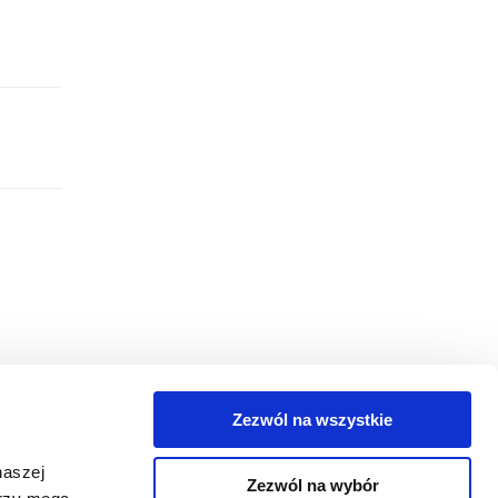
Zezwól na wszystkie
egorie
naszej
Zezwól na wybór
takt