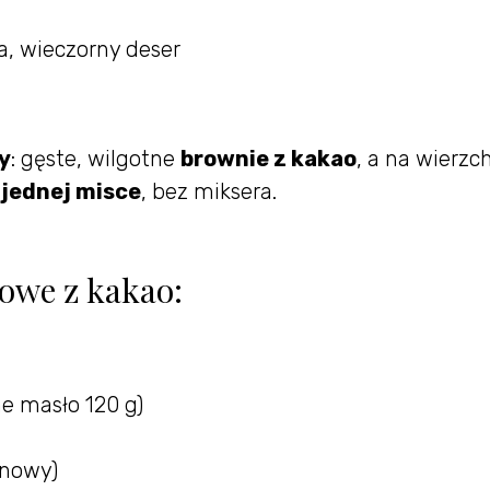
a, wieczorny deser
y
: gęste, wilgotne
brownie z kakao
, a na wierzc
w
jednej misce
, bez miksera.
kowe z kakao:
e masło 120 g)
cinowy)