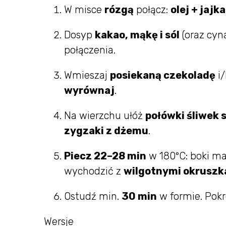
W misce
rózgą
połącz:
olej + jajk
Dosyp
kakao, mąkę i sól
(oraz cyn
połączenia.
Wmieszaj
posiekaną czekoladę
i
wyrównaj
.
Na wierzchu ułóż
połówki śliwek 
zygzaki z dżemu
.
Piecz 22–28 min
w 180°C: boki maj
wychodzić z
wilgotnymi okruszk
Ostudź min.
30 min
w formie. Pokr
Wersje