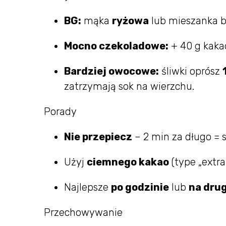
BG:
mąka
ryżowa
lub mieszanka b
Mocno czekoladowe:
+ 40 g kakao
Bardziej owocowe:
śliwki oprósz
zatrzymają sok na wierzchu.
Porady
Nie przepiecz
– 2 min za długo = 
Użyj
ciemnego kakao
(type „extra 
Najlepsze
po godzinie
lub
na drug
Przechowywanie