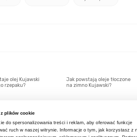
aje olej Kujawski
Jak powstają oleje tłoczone
go rzepaku?
na zimno Kujawski?
 z plików cookie
ie do spersonalizowania treści i reklam, aby oferować funkcje
Mapa serwisu
Kat
wać ruch w naszej witrynie. Informacje o tym, jak korzystasz z 
Kanały RSS
Kon