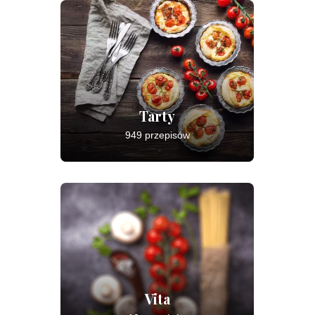
Tarty
949 przepisów
Vita