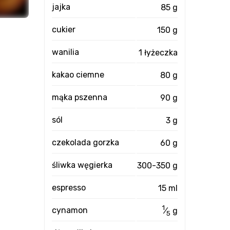
jajka
85 g
cukier
150 g
wanilia
1 łyżeczka
kakao ciemne
80 g
mąka pszenna
90 g
sól
3 g
czekolada gorzka
60 g
śliwka węgierka
300-350 g
espresso
15 ml
1
cynamon
⁄
g
5