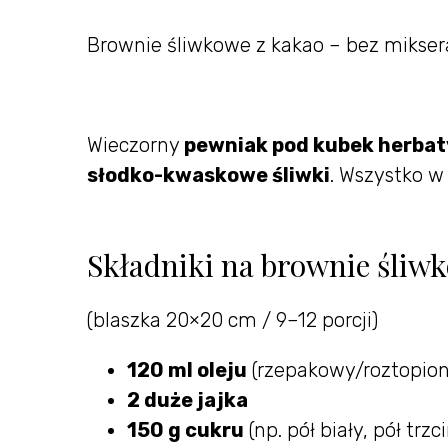
Brownie śliwkowe z kakao – bez mikser
Wieczorny
pewniak pod kubek herbat
słodko-kwaskowe śliwki
. Wszystko 
Składniki na brownie śliw
(blaszka 20×20 cm / 9–12 porcji)
120 ml oleju
(rzepakowy/roztopion
2 duże jajka
150 g cukru
(np. pół biały, pół trz