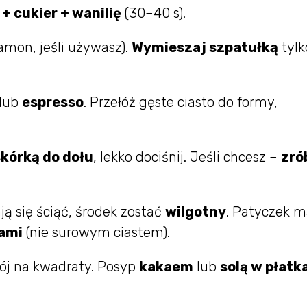
a + cukier + wanilię
(30–40 s).
amon, jeśli używasz).
Wymieszaj szpatułką
tylk
/lub
espresso
. Przełóż gęste ciasto do formy,
skórką do dołu
, lekko dociśnij. Jeśli chcesz –
zró
ą się ściąć, środek zostać
wilgotny
. Patyczek 
ami
(nie surowym ciastem).
ój na kwadraty. Posyp
kakaem
lub
solą w płatk