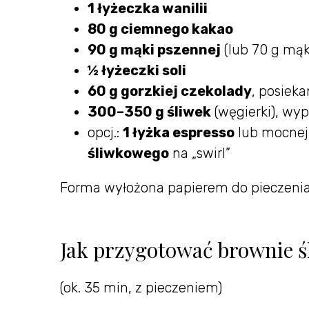
1 łyżeczka wanilii
80 g ciemnego kakao
90 g mąki pszennej
(lub 70 g mąk
½ łyżeczki soli
60 g gorzkiej czekolady
, posiek
300–350 g śliwek
(węgierki), wy
opcj.:
1 łyżka espresso
lub mocnej
śliwkowego
na „swirl”
Forma wyłożona papierem do pieczenia.
Jak przygotować brownie ś
(ok. 35 min, z pieczeniem)