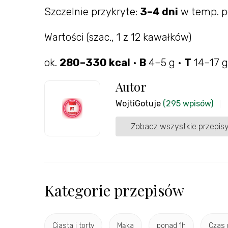
Szczelnie przykryte:
3–4 dni
w temp. p
Wartości (szac., 1 z 12 kawałków)
ok.
280–330 kcal
•
B
4–5 g •
T
14–17 g
Autor
WojtiGotuje
(295 wpisów)
Zobacz wszystkie przepisy
Kategorie przepisów
Ciasta i torty
Mąka
ponad 1h
Czas 