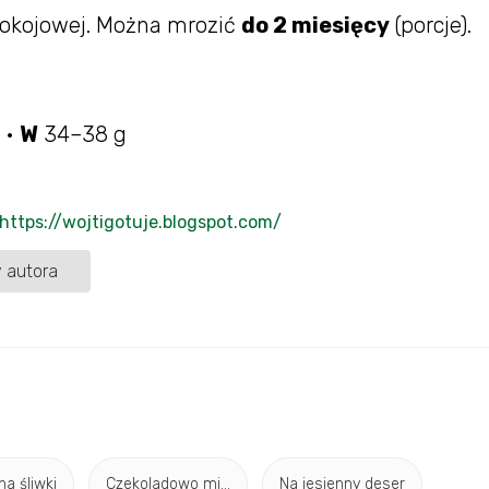
okojowej. Można mrozić
do 2 miesięcy
(porcje).
 •
W
34–38 g
https://wojtigotuje.blogspot.com/
 autora
na śliwki
Czekoladowo mi...
Na jesienny deser