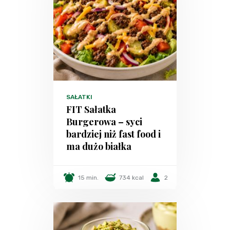
SAŁATKI
FIT Sałatka
Burgerowa – syci
bardziej niż fast food i
ma dużo białka
15 min.
734 kcal
2