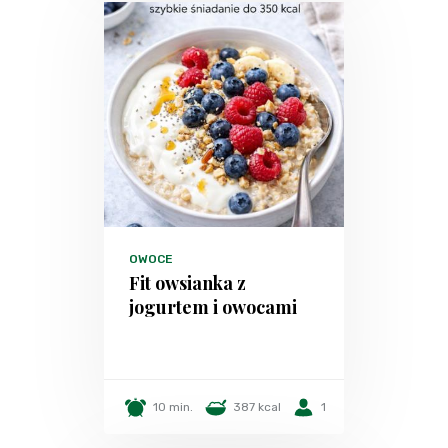
OWOCE
Fit owsianka z
jogurtem i owocami
10 min.
387 kcal
1