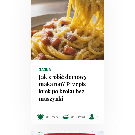
JAJKA
Jak zrobić domowy
makaron? Przepis
krok po kroku bez
maszynki
40 min.
413 kcal
1