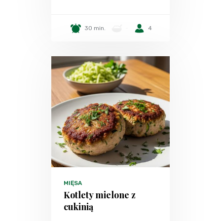
30 min.
-
4
MIĘSA
Kotlety mielone z
cukinią