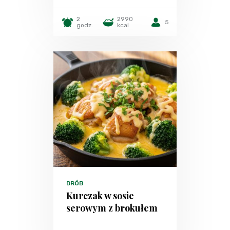
2
2990
5
godz.
kcal
DRÓB
Kurczak w sosie
serowym z brokułem