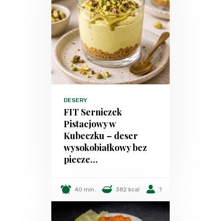
DESERY
FIT Serniczek
Pistacjowy w
Kubeczku – deser
wysokobiałkowy bez
piecze…
40 min.
382 kcal
1