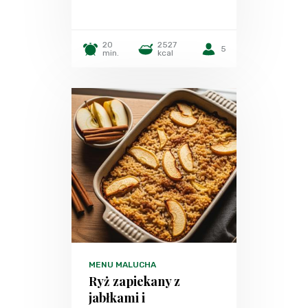
20
2527
5
min.
kcal
MENU MALUCHA
Ryż zapiekany z
jabłkami i