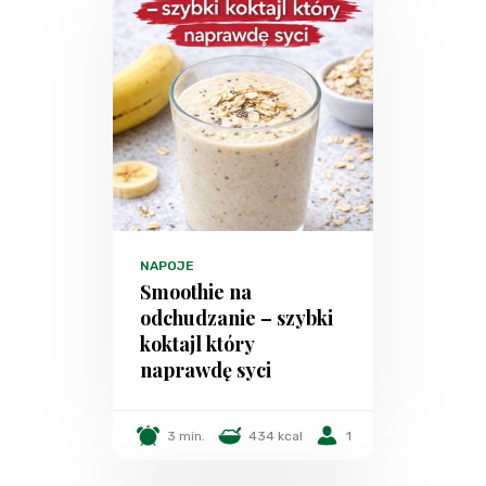
NAPOJE
Smoothie na
odchudzanie – szybki
koktajl który
naprawdę syci
3 min.
434 kcal
1