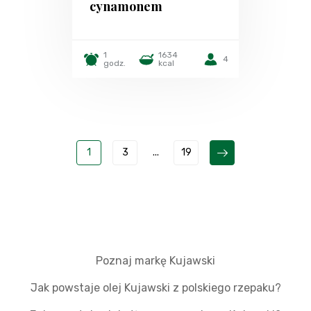
cynamonem
1
1634
4
godz.
kcal
1
3
...
19
Poznaj markę Kujawski
Jak powstaje olej Kujawski z polskiego rzepaku?