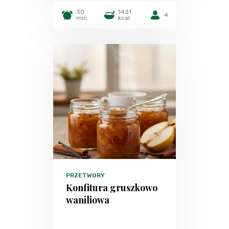
30
1431
4
min.
kcal
PRZETWORY
Konfitura gruszkowo
waniliowa