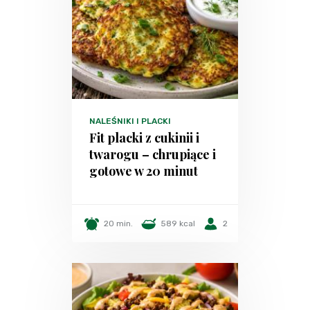
NALEŚNIKI I PLACKI
Fit placki z cukinii i
twarogu – chrupiące i
gotowe w 20 minut
20 min.
589 kcal
2