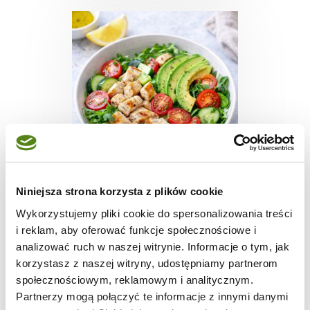
SAŁATKI
Niniejsza strona korzysta z plików cookie
Szybki przepis na
Wykorzystujemy pliki cookie do spersonalizowania treści
lekką kolację
i reklam, aby oferować funkcje społecznościowe i
analizować ruch w naszej witrynie. Informacje o tym, jak
korzystasz z naszej witryny, udostępniamy partnerom
społecznościowym, reklamowym i analitycznym.
10 min.
393 kcal
1
Partnerzy mogą połączyć te informacje z innymi danymi