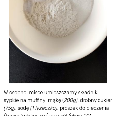
W osobnej misce umieszczamy składniki
sypkie na muffiny: mąkę (
200g)
, drobny cukier
(75g)
, sodę
(1 łyżeczka)
, proszek do pieczenia
(kopiasta łyżeczka)
oraz sól
(około 1/2