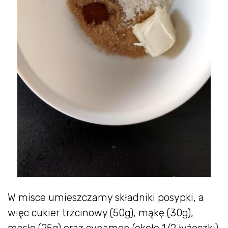
W misce umieszczamy składniki posypki, a
więc cukier trzcinowy (50g), mąkę (30g),
masło (25g) oraz cynamon (około 1/2 łyżeczki).