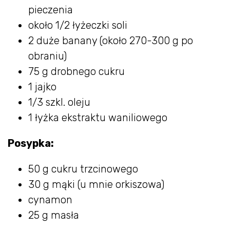
pieczenia
około 1/2 łyżeczki soli
2 duże banany (około 270-300 g po
obraniu)
75 g drobnego cukru
1 jajko
1/3 szkl. oleju
1 łyżka ekstraktu waniliowego
Posypka:
50 g cukru trzcinowego
30 g mąki (u mnie orkiszowa)
cynamon
25 g masła