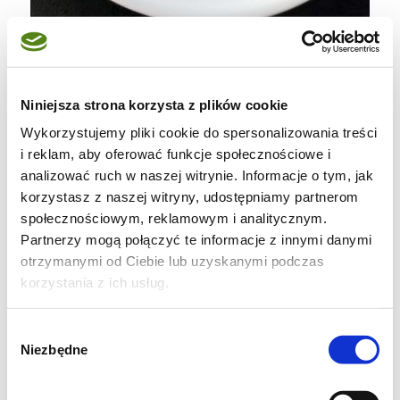
Niniejsza strona korzysta z plików cookie
Wykorzystujemy pliki cookie do spersonalizowania treści
Do bananowego puree dodajemy jajko, olej
i reklam, aby oferować funkcje społecznościowe i
analizować ruch w naszej witrynie. Informacje o tym, jak
(1/3 szkl.)
oraz ekstrakt waniliowy
(1 łyżka)
.
korzystasz z naszej witryny, udostępniamy partnerom
Mieszamy rózgą do połączenia.
społecznościowym, reklamowym i analitycznym.
Partnerzy mogą połączyć te informacje z innymi danymi
otrzymanymi od Ciebie lub uzyskanymi podczas
korzystania z ich usług.
Wybór
Niezbędne
zgody