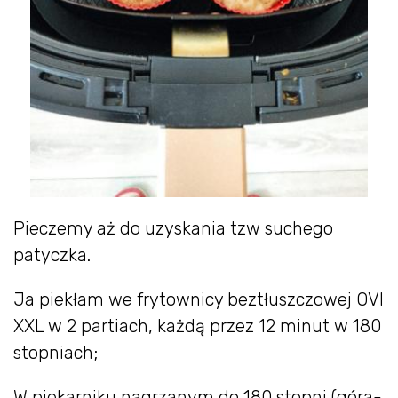
Pieczemy aż do uzyskania tzw suchego
patyczka.
Ja piekłam we frytownicy beztłuszczowej OVI
XXL w 2 partiach, każdą przez 12 minut w 180
stopniach;
W piekarniku nagrzanym do 180 stopni (góra-