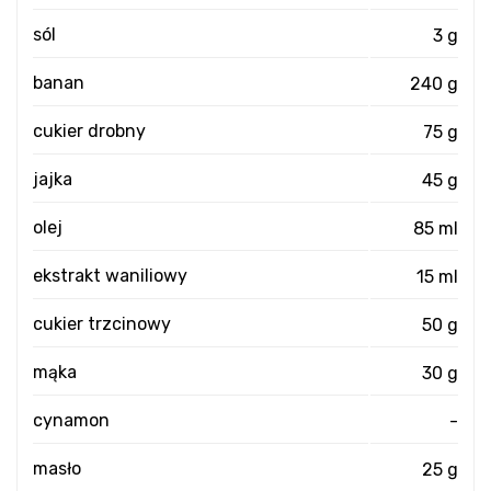
sól
3 g
banan
240 g
cukier drobny
75 g
jajka
45 g
olej
85 ml
ekstrakt waniliowy
15 ml
cukier trzcinowy
50 g
mąka
30 g
cynamon
-
masło
25 g