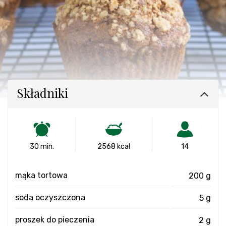
Składniki
30 min.
2568 kcal
14
mąka tortowa
200 g
soda oczyszczona
5 g
proszek do pieczenia
2 g