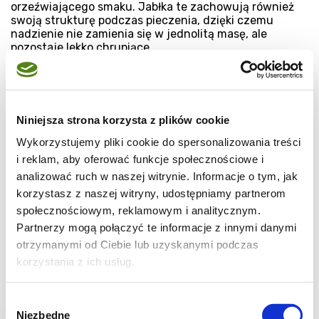
orzeźwiającego smaku. Jabłka te zachowują również
swoją strukturę podczas pieczenia, dzięki czemu
nadzienie nie zamienia się w jednolitą masę, ale
pozostaje lekko chrupiące.
Jeśli wolisz bardziej miękkie nadzienie, możesz
zdecydować się na słodsze odmiany jak ligol czy
jonagold, które szybko się pieką i tworzą kremową
konsystencję. Warto jednak pamiętać, by nie używać
Niniejsza strona korzysta z plików cookie
jabłek zbyt wodnistych, ponieważ mogą sprawić, że
Wykorzystujemy pliki cookie do spersonalizowania treści
ciasto stanie się zbyt wilgotne. Aby jeszcze bardziej
podkreślić smak, pokrój jabłka w równomierne plasterki
i reklam, aby oferować funkcje społecznościowe i
lub zetrzyj na grubej tarce – dzięki temu lepiej
analizować ruch w naszej witrynie. Informacje o tym, jak
wymieszają się z cynamonem i cukrem, co nada
korzystasz z naszej witryny, udostępniamy partnerom
wypiekowi głęboki aromat i pełnię smaku.
społecznościowym, reklamowym i analitycznym.
Pochodzi z przepisu:
Ekspresowa szarlotka z air fryera
Partnerzy mogą połączyć te informacje z innymi danymi
otrzymanymi od Ciebie lub uzyskanymi podczas
Przepisy, których może
korzystania z ich usług.
dotyczyć porada
Wybór
Niezbędne
zgody