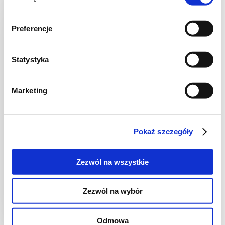
Preferencje
Statystyka
Marketing
WIDEO
Pokaż szczegóły
CIASTA I TORTY
Ekspresowa szarlotka z
air fryera
Zezwól na wszystkie
Zezwól na wybór
1 godz.
-
8
Odmowa