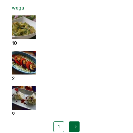
wega
10
2
9
1