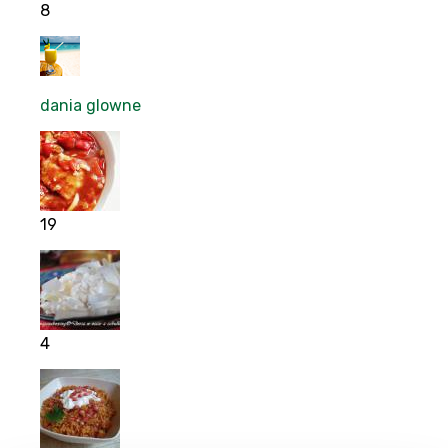
8
dania glowne
19
4