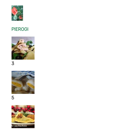
PIEROGI
3
5