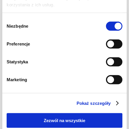
korzystania z ich usług.
NOWOŚĆ
Wybór
Niezbędne
zgody
Preferencje
Statystyka
Marketing
CIASTA I TORTY
Ciasto warstwowe z kremem i malinową
frużeliną
Pokaż szczegóły
Zezwól na wszystkie
1 dzień
4954 kcal
20