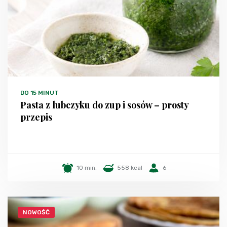
DO 15 MINUT
Pasta z lubczyku do zup i sosów – prosty
przepis
10 min.
558 kcal
6
NOWOŚĆ