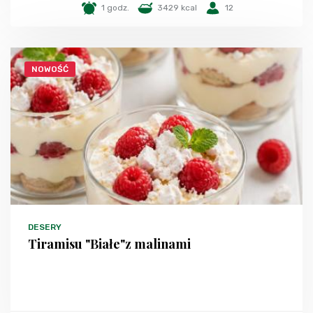
1 godz.
3429 kcal
12
NOWOŚĆ
DESERY
Tiramisu "Białe"z malinami