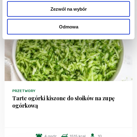
Zezwól na wybór
NOWOŚĆ
Odmowa
PRZETWORY
Tarte ogórki kiszone do słoików na zupę
ogórkową
4 godz.
1515 kcal
10