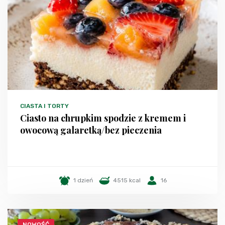
CIASTA I TORTY
Ciasto na chrupkim spodzie z kremem i
owocową galaretką/bez pieczenia
1 dzień
4515 kcal
16
NOWOŚĆ