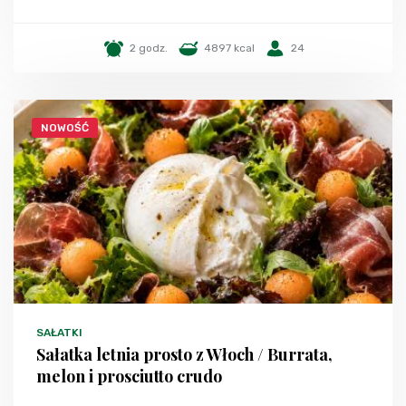
2 godz.
4897 kcal
24
NOWOŚĆ
SAŁATKI
Sałatka letnia prosto z Włoch / Burrata,
melon i prosciutto crudo