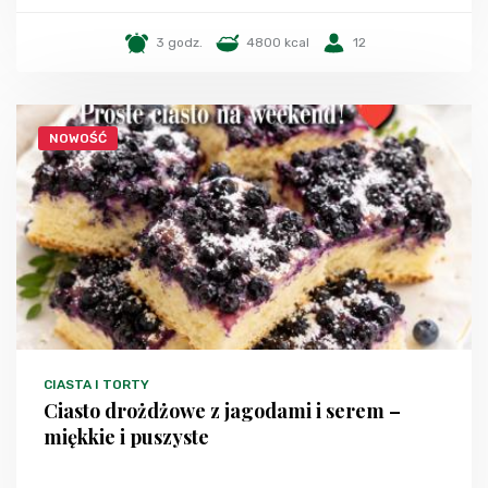
3 godz.
4800 kcal
12
NOWOŚĆ
CIASTA I TORTY
Ciasto drożdżowe z jagodami i serem –
miękkie i puszyste