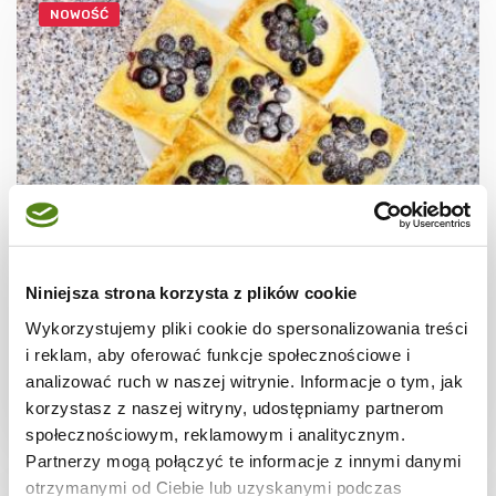
NOWOŚĆ
CIASTECZKA
Ciastka francuskie z borówkami + film
Niniejsza strona korzysta z plików cookie
Wykorzystujemy pliki cookie do spersonalizowania treści
i reklam, aby oferować funkcje społecznościowe i
analizować ruch w naszej witrynie. Informacje o tym, jak
korzystasz z naszej witryny, udostępniamy partnerom
30 min.
1531 kcal
8
społecznościowym, reklamowym i analitycznym.
Partnerzy mogą połączyć te informacje z innymi danymi
otrzymanymi od Ciebie lub uzyskanymi podczas