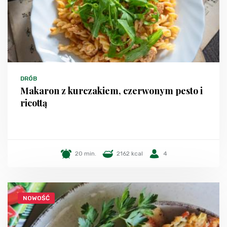
DRÓB
Makaron z kurczakiem, czerwonym pesto i
ricottą
20 min.
2162 kcal
4
NOWOŚĆ