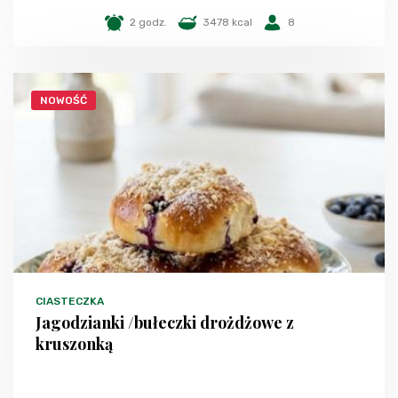
2 godz.
3478 kcal
8
NOWOŚĆ
CIASTECZKA
Jagodzianki /bułeczki drożdżowe z
kruszonką