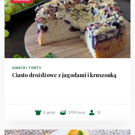
CIASTA I TORTY
Ciasto drożdżowe z jagodami i kruszonką
2 godz.
3705 kcal
12