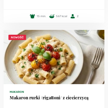
15 min.
567 kcal
2
NOWOŚĆ
MAKARON
Makaron rurki /rigattoni/ z ciecierzycą