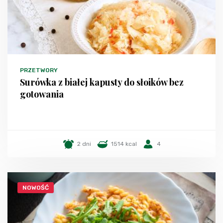
PRZETWORY
Surówka z białej kapusty do słoików bez
gotowania
2 dni
1514 kcal
4
NOWOŚĆ