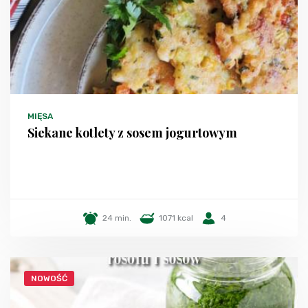
MIĘSA
Siekane kotlety z sosem jogurtowym
24 min.
1071 kcal
4
NOWOŚĆ