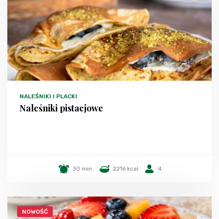
NALEŚNIKI I PLACKI
Naleśniki pistacjowe
30 min.
2216 kcal
4
NOWOŚĆ