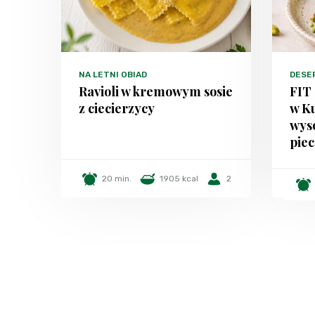
NA LETNI OBIAD
DESE
Ravioli w kremowym sosie
FIT 
z ciecierzycy
w K
wys
pie
20 min.
1905 kcal
2