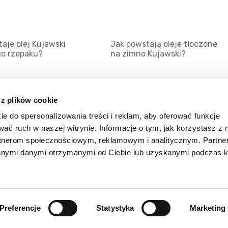
aje olej Kujawski
Jak powstają oleje tłoczone
go rzepaku?
na zimno Kujawski?
 z plików cookie
ie do spersonalizowania treści i reklam, aby oferować funkcje
Mapa serwisu
Kat
wać ruch w naszej witrynie. Informacje o tym, jak korzystasz z 
Kanały RSS
Kon
rtnerom społecznościowym, reklamowym i analitycznym. Partn
innymi danymi otrzymanymi od Ciebie lub uzyskanymi podczas k
Porady
Zal
Preferencje
Statystyka
Marketing