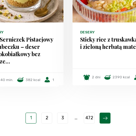
RY
DESERY
Serniczek Pistacjowy
Sticky rice z truskaw
ubeczku – deser
i zieloną herbatą mat
okobiałkowy bez
cze…
2 dni
2390 kcal
40 min.
382 kcal
1
1
2
3
...
472