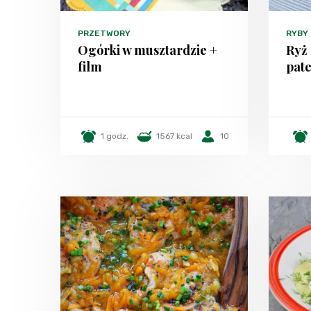
PRZETWORY
RYBY
Ogórki w musztardzie +
Ryż 
film
pate
1 godz.
1567 kcal
10