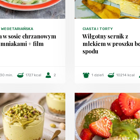
A WEGETARIAŃSKA
CIASTA I TORTY
a w sosie chrzanowym
Wilgotny sernik z
emniakami + film
mlekiem w proszku b
spodu
30 min.
1727 kcal
2
1 dzień
10214 kcal