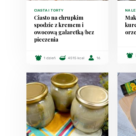
CIASTA I TORTY
NA LE
Ciasto na chrupkim
Maka
spodzie z kremem i
kurc
owocową galaretką/bez
orz
pieczenia
1 dzień
4515 kcal
16