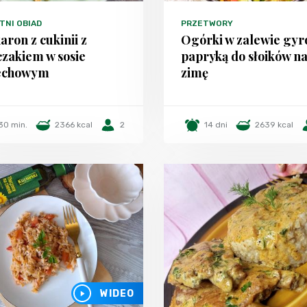
TNI OBIAD
PRZETWORY
ron z cukinii z
Ogórki w zalewie gyr
zakiem w sosie
papryką do słoików n
echowym
zimę
30 min.
2366 kcal
2
14 dni
2639 kcal
WIDEO