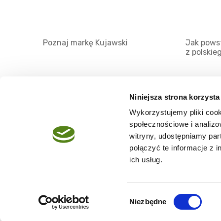
Poznaj markę Kujawski
Jak powst
z polskie
Niniejsza strona korzysta
Wykorzystujemy pliki cook
O serwisie
społecznościowe i analizo
Regulamin
witryny, udostępniamy pa
połączyć te informacje z 
Polityka prywatności
ich usług.
Wybór
Niezbędne
Copyright @2026 zpierwszegotloczenia.pl
zgody