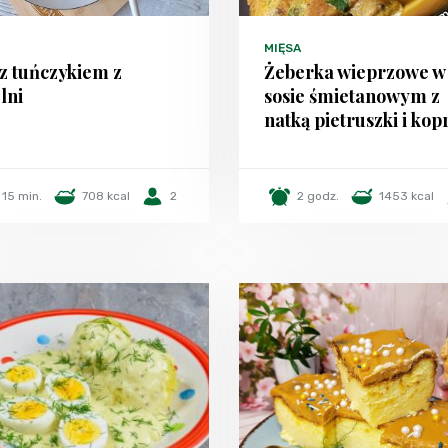
MIĘSA
z tuńczykiem z
Żeberka wieprzowe w
lni
sosie śmietanowym z
natką pietruszki i ko
15 min.
708 kcal
2
2 godz.
1453 kcal