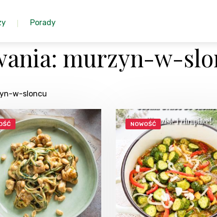
zy
Porady
wania: murzyn-w-slo
zyn-w-sloncu
OŚĆ
NOWOŚĆ