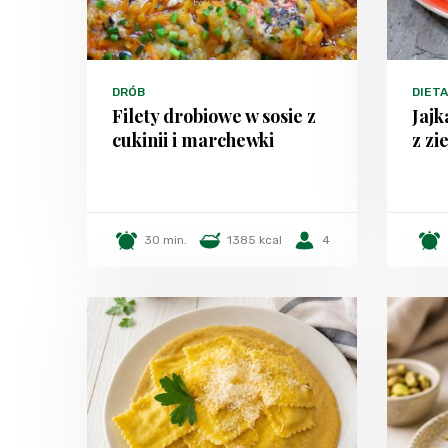
DRÓB
DIET
Filety drobiowe w sosie z
Jajk
cukinii i marchewki
z zi
30 min.
1385 kcal
4