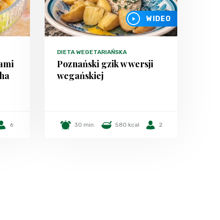
WIDEO
DIETA WEGETARIAŃSKA
kami
Poznański gzik w wersji
cha
wegańskiej
6
30 min.
580 kcal
2