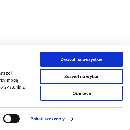
Zezwól na wszystkie
egorie
naszej
Zezwól na wybór
takt
erzy mogą
orzystania z
oguj się
Odmowa
Pokaż szczegóły