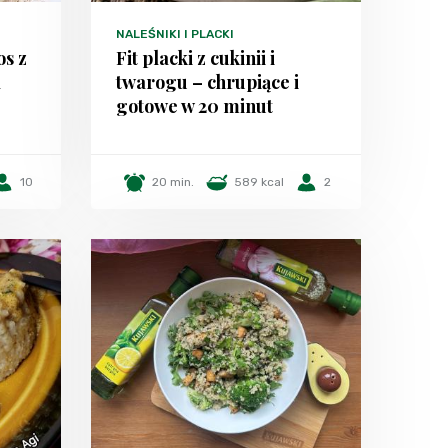
NALEŚNIKI I PLACKI
os z
Fit placki z cukinii i
a
twarogu – chrupiące i
gotowe w 20 minut
10
20 min.
589 kcal
2