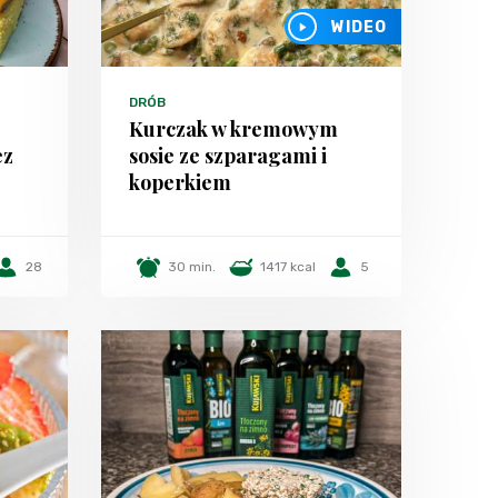
WIDEO
DRÓB
Kurczak w kremowym
ez
sosie ze szparagami i
koperkiem
28
30 min.
1417 kcal
5