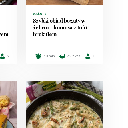
SAŁATKI
Szybki obiad bogaty w
żelazo – komosa z tofu i
prem
brokułem
2
30 min.
399 kcal
1