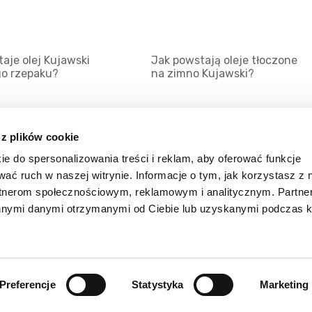
aje olej Kujawski
Jak powstają oleje tłoczone
go rzepaku?
na zimno Kujawski?
 z plików cookie
ie do spersonalizowania treści i reklam, aby oferować funkcje
Mapa serwisu
Kat
wać ruch w naszej witrynie. Informacje o tym, jak korzystasz z 
Kanały RSS
Kon
rtnerom społecznościowym, reklamowym i analitycznym. Partn
innymi danymi otrzymanymi od Ciebie lub uzyskanymi podczas k
Porady
Zal
Preferencje
Statystyka
Marketing