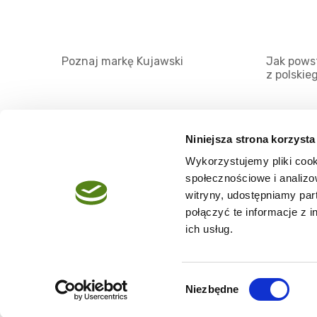
Poznaj markę Kujawski
Jak powst
z polskie
Niniejsza strona korzysta
Wykorzystujemy pliki cook
O serwisie
społecznościowe i analizo
Regulamin
witryny, udostępniamy pa
połączyć te informacje z 
Polityka prywatności
ich usług.
Wybór
Niezbędne
Copyright @2026 zpierwszegotloczenia.pl
zgody