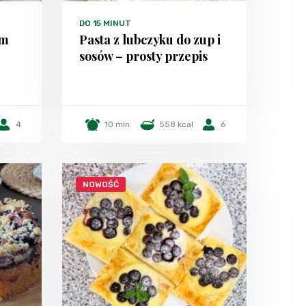
DO 15 MINUT
em
Pasta z lubczyku do zup i
sosów – prosty przepis
4
10 min.
558 kcal
6
NOWOŚĆ