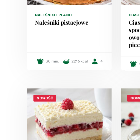
NALEŚNIKI I PLACKI
CIAST
Naleśniki pistacjowe
Cia
spo
owo
piec
30 min.
2216 kcal
4
NOWOŚĆ
NOW