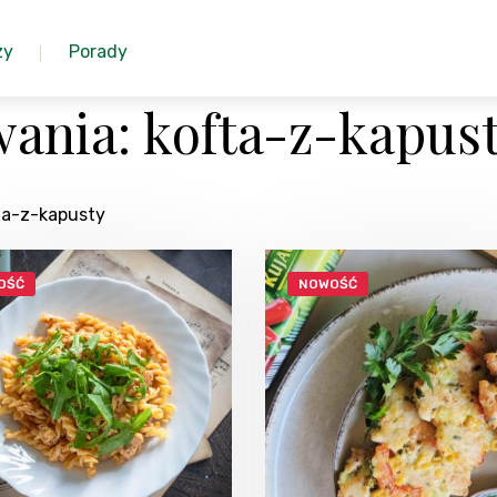
zy
Porady
ania: kofta-z-kapus
ta-z-kapusty
OŚĆ
NOWOŚĆ