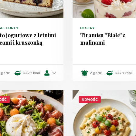
A I TORTY
DESERY
to jogurtowe z letnimi
Tiramisu "Białe"z
cami i kruszonką
malinami
1 godz.
3429 kcal
12
2 godz.
3478 kcal
OŚĆ
NOWOŚĆ