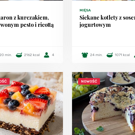
MIĘSA
aron z kurczakiem,
Siekane kotlety z sos
wonym pesto i ricottą
jogurtowym
20 min.
2162 kcal
4
24 min.
1071 kcal
OŚĆ
NOWOŚĆ