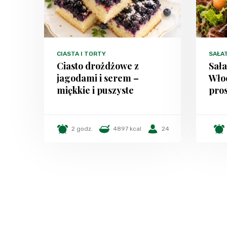
CIASTA I TORTY
SAŁA
Ciasto drożdżowe z
Sała
jagodami i serem –
Włoc
miękkie i puszyste
pros
2 godz.
4897 kcal
24