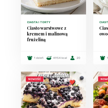
CIASTA I TORTY
CIAST
Ciasto warstwowe z
Cias
kremem i malinową
owo
frużeliną
1 dzień
4954 kcal
20
NOWOŚĆ
NOW