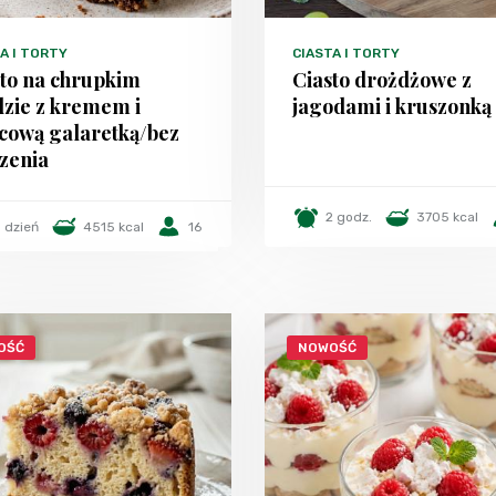
A I TORTY
CIASTA I TORTY
sto na chrupkim
Ciasto drożdżowe z
dzie z kremem i
jagodami i kruszonką
cową galaretką/bez
zenia
2 godz.
3705 kcal
1 dzień
4515 kcal
16
OŚĆ
NOWOŚĆ