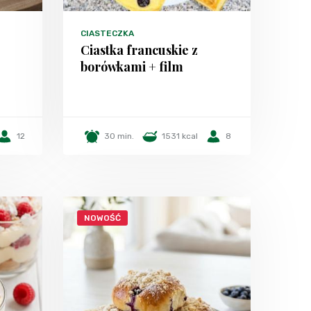
CIASTECZKA
Ciastka francuskie z
borówkami + film
12
30 min.
1531 kcal
8
NOWOŚĆ