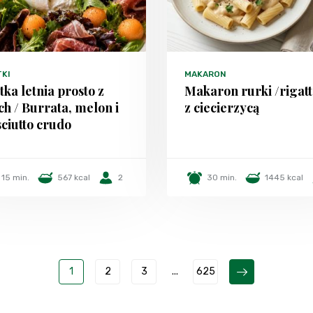
TKI
MAKARON
tka letnia prosto z
Makaron rurki /rigatt
h / Burrata, melon i
z ciecierzycą
ciutto crudo
15 min.
567 kcal
2
30 min.
1445 kcal
1
2
3
...
625