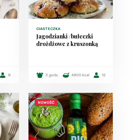
CIASTECZKA
Jagodzianki /bułeczki
drożdżowe z kruszonką
8
3 godz.
4800 kcal
12
NOWOŚĆ