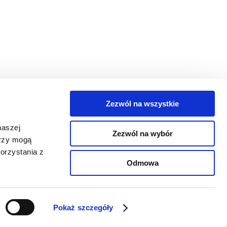
Zezwól na wszystkie
egorie
naszej
Zezwól na wybór
takt
erzy mogą
orzystania z
oguj się
Odmowa
Pokaż szczegóły