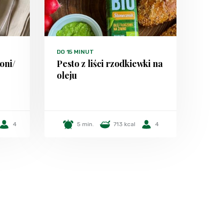
DO 15 MINUT
oni/
Pesto z liści rzodkiewki na
oleju
4
5 min.
713 kcal
4