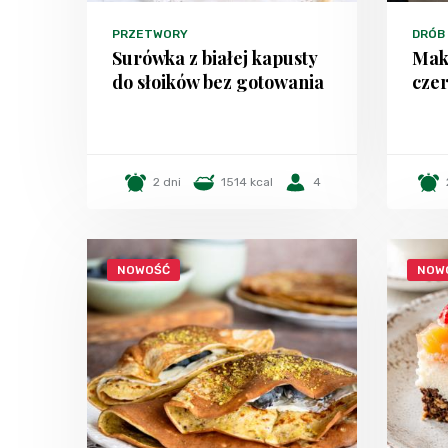
PRZETWORY
DRÓB
Surówka z białej kapusty
Mak
do słoików bez gotowania
czer
2 dni
1514 kcal
4
NOWOŚĆ
NOW