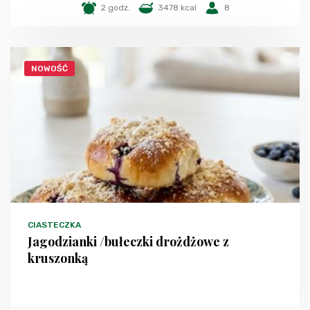
2 godz.
3478 kcal
8
NOWOŚĆ
CIASTECZKA
Jagodzianki /bułeczki drożdżowe z
kruszonką