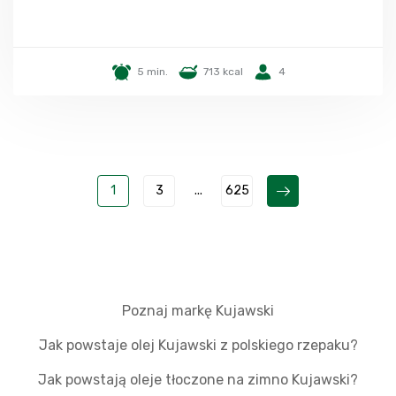
5 min.
713 kcal
4
1
3
...
625
Poznaj markę Kujawski
Jak powstaje olej Kujawski z polskiego rzepaku?
Jak powstają oleje tłoczone na zimno Kujawski?