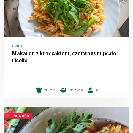
DRÓB
Makaron z kurczakiem, czerwonym pesto i
ricottą
20 min.
2162 kcal
4
NOWOŚĆ