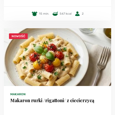
15 min.
567 kcal
2
NOWOŚĆ
MAKARON
Makaron rurki /rigattoni/ z ciecierzycą