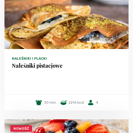
NALEŚNIKI I PLACKI
Naleśniki pistacjowe
30 min.
2216 kcal
4
NOWOŚĆ