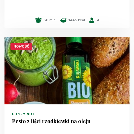
30 min.
1445 kcal
4
NOWOŚĆ
DO 15 MINUT
Pesto z liści rzodkiewki na oleju