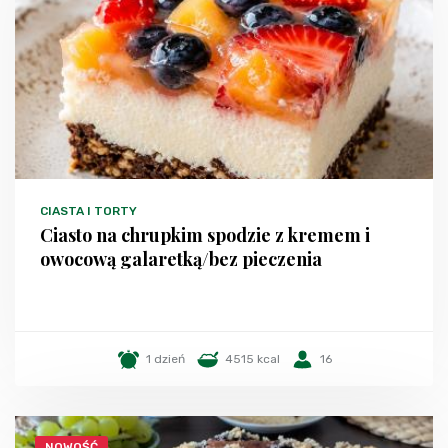
CIASTA I TORTY
Ciasto na chrupkim spodzie z kremem i
owocową galaretką/bez pieczenia
1 dzień
4515 kcal
16
NOWOŚĆ