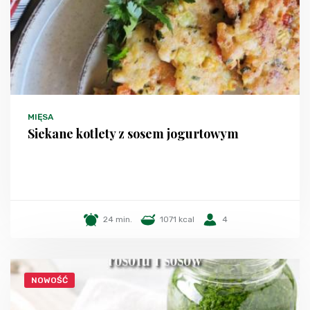
MIĘSA
Siekane kotlety z sosem jogurtowym
24 min.
1071 kcal
4
NOWOŚĆ