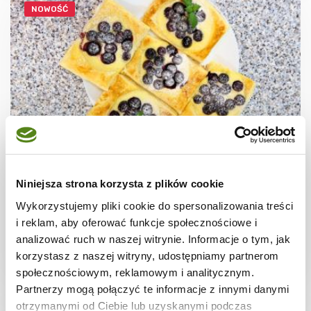
NOWOŚĆ
CIASTECZKA
Ciastka francuskie z borówkami + film
Niniejsza strona korzysta z plików cookie
Wykorzystujemy pliki cookie do spersonalizowania treści
i reklam, aby oferować funkcje społecznościowe i
analizować ruch w naszej witrynie. Informacje o tym, jak
korzystasz z naszej witryny, udostępniamy partnerom
30 min.
1531 kcal
8
społecznościowym, reklamowym i analitycznym.
Partnerzy mogą połączyć te informacje z innymi danymi
otrzymanymi od Ciebie lub uzyskanymi podczas