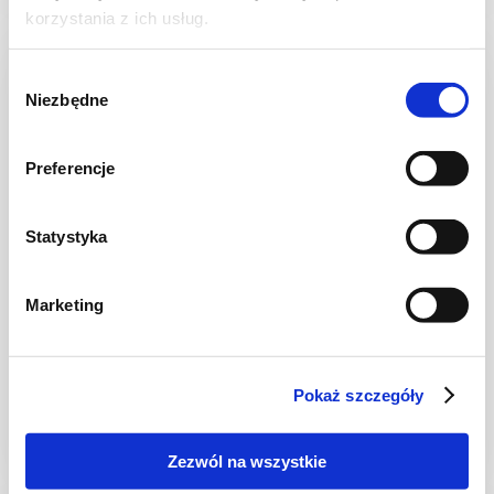
korzystania z ich usług.
NOWOŚĆ
Wybór
Niezbędne
zgody
Preferencje
Statystyka
Marketing
CIASTA I TORTY
Ciasto warstwowe z kremem i malinową
frużeliną
Pokaż szczegóły
Zezwól na wszystkie
1 dzień
4954 kcal
20