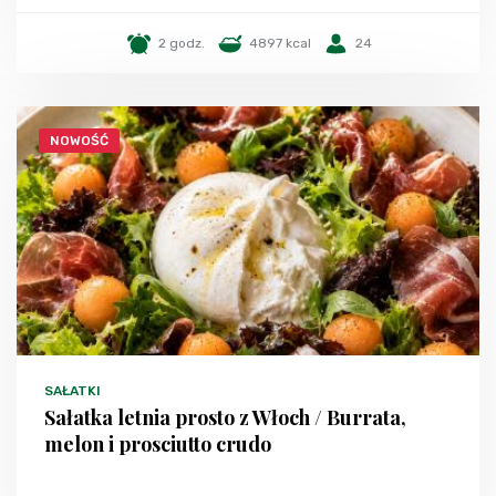
2 godz.
4897 kcal
24
NOWOŚĆ
SAŁATKI
Sałatka letnia prosto z Włoch / Burrata,
melon i prosciutto crudo