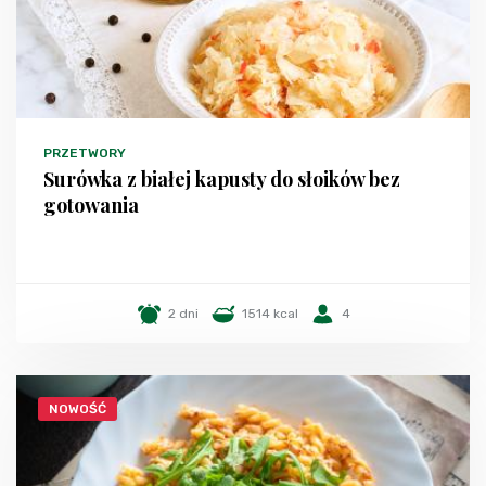
PRZETWORY
Surówka z białej kapusty do słoików bez
gotowania
2 dni
1514 kcal
4
NOWOŚĆ