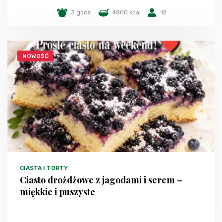
3 godz.
4800 kcal
12
NOWOŚĆ
CIASTA I TORTY
Ciasto drożdżowe z jagodami i serem –
miękkie i puszyste