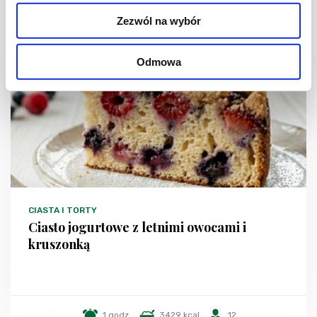
Zezwól na wybór
NOWOŚĆ
Odmowa
CIASTA I TORTY
Ciasto jogurtowe z letnimi owocami i
kruszonką
1 godz.
3429 kcal
12