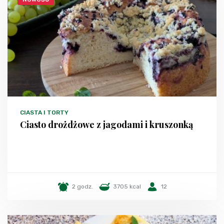
CIASTA I TORTY
Ciasto drożdżowe z jagodami i kruszonką
2 godz.
3705 kcal
12