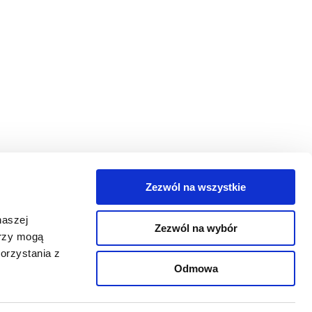
Zezwól na wszystkie
egorie
naszej
Zezwól na wybór
takt
erzy mogą
orzystania z
oguj się
Odmowa