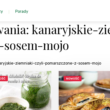
zy
Porady
ania: kanaryjskie-zi
-sosem-mojo
naryjskie-ziemniaki-czyli-pomarszczone-z-sosem-mojo
OŚĆ
NOWOŚĆ