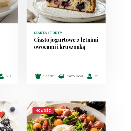
CIASTA I TORTY
Ciasto jogurtowe z letnimi
owocami i kruszonką
20
1 godz.
3429 kcal
12
NOWOŚĆ