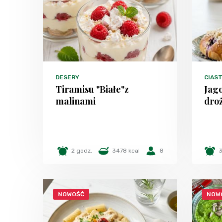
DESERY
CIAS
Tiramisu "Białe"z
Jago
malinami
dro
2 godz.
3478 kcal
8
3
NOWOŚĆ
NOW