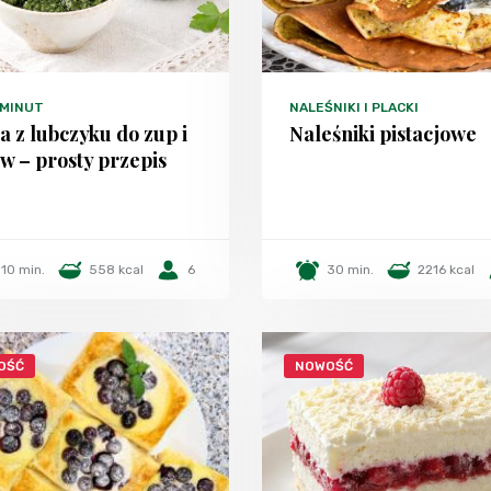
 MINUT
NALEŚNIKI I PLACKI
a z lubczyku do zup i
Naleśniki pistacjowe
w – prosty przepis
10 min.
558 kcal
6
30 min.
2216 kcal
OŚĆ
NOWOŚĆ