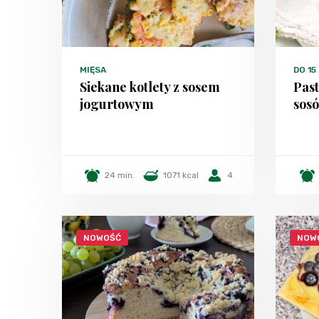
MIĘSA
DO 15
Siekane kotlety z sosem
Past
jogurtowym
sosó
24 min.
1071 kcal
4
NOWOŚĆ
NOW