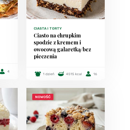
CIASTA I TORTY
Ciasto na chrupkim
spodzie z kremem i
owocową galaretką/bez
pieczenia
4
1 dzień
4515 kcal
16
NOWOŚĆ