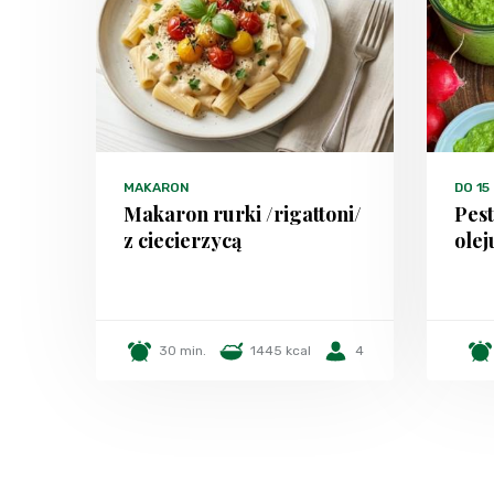
MAKARON
DO 15
Makaron rurki /rigattoni/
Pest
z ciecierzycą
olej
30 min.
1445 kcal
4