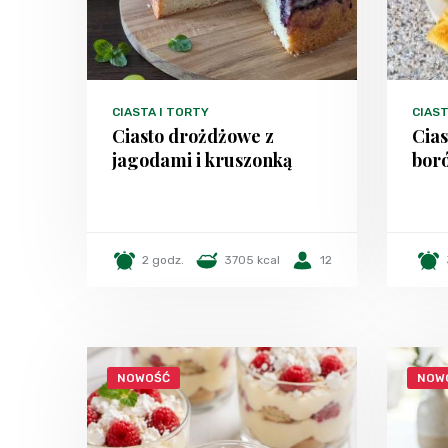
CIASTA I TORTY
CIAS
Ciasto drożdżowe z
Cias
jagodami i kruszonką
bor
2 godz.
3705 kcal
12
NOWOŚĆ
NOW