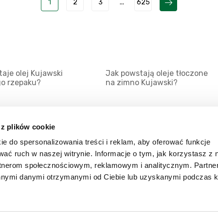
1
2
3
...
625
aje olej Kujawski
Jak powstają oleje tłoczone
go rzepaku?
na zimno Kujawski?
 z plików cookie
ie do spersonalizowania treści i reklam, aby oferować funkcje
Mapa serwisu
Kat
wać ruch w naszej witrynie. Informacje o tym, jak korzystasz z 
Kanały RSS
Kon
rtnerom społecznościowym, reklamowym i analitycznym. Partn
innymi danymi otrzymanymi od Ciebie lub uzyskanymi podczas k
Porady
Zal