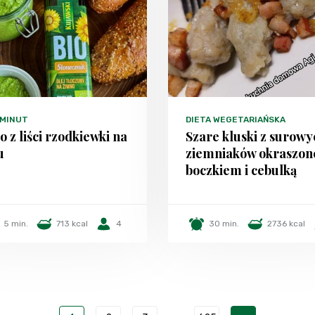
 MINUT
DIETA WEGETARIAŃSKA
o z liści rzodkiewki na
Szare kluski z surowy
u
ziemniaków okraszon
boczkiem i cebulką
5 min.
713 kcal
4
30 min.
2736 kcal