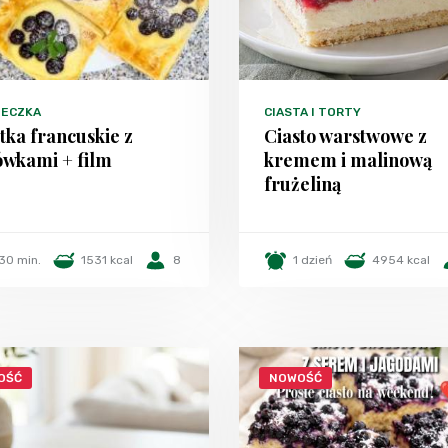
TECZKA
CIASTA I TORTY
tka francuskie z
Ciasto warstwowe z
ówkami + film
kremem i malinową
frużeliną
30 min.
1531 kcal
8
1 dzień
4954 kcal
OŚĆ
NOWOŚĆ