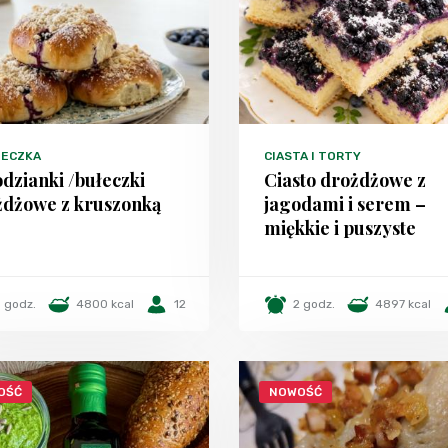
TECZKA
CIASTA I TORTY
dzianki /bułeczki
Ciasto drożdżowe z
żdżowe z kruszonką
jagodami i serem –
miękkie i puszyste
 godz.
4800 kcal
12
2 godz.
4897 kcal
OŚĆ
NOWOŚĆ