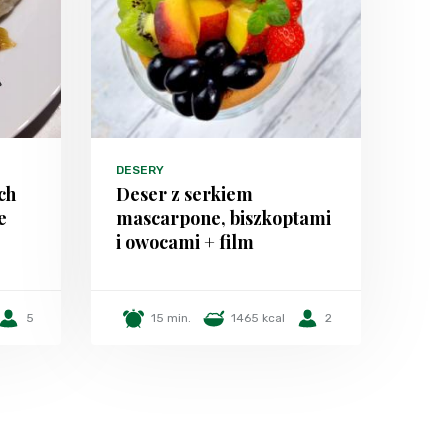
DESERY
ch
Deser z serkiem
e
mascarpone, biszkoptami
i owocami + film
5
15 min.
1465 kcal
2