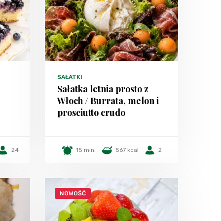
SAŁATKI
Sałatka letnia prosto z
Włoch / Burrata, melon i
prosciutto crudo
24
15 min.
567 kcal
2
NOWOŚĆ