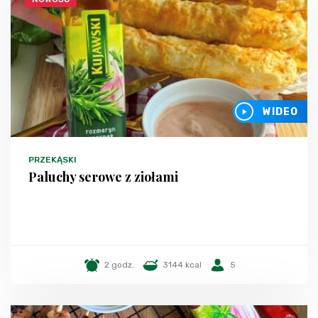
WIDEO
PRZEKĄSKI
Paluchy serowe z ziołami
2 godz.
3144 kcal
5