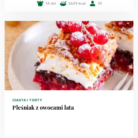
14 dni
2639 kcal
10
CIASTA I TORTY
Pleśniak z owocami lata