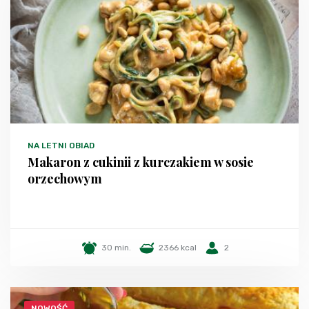
NA LETNI OBIAD
Makaron z cukinii z kurczakiem w sosie
orzechowym
30 min.
2366 kcal
2
NOWOŚĆ