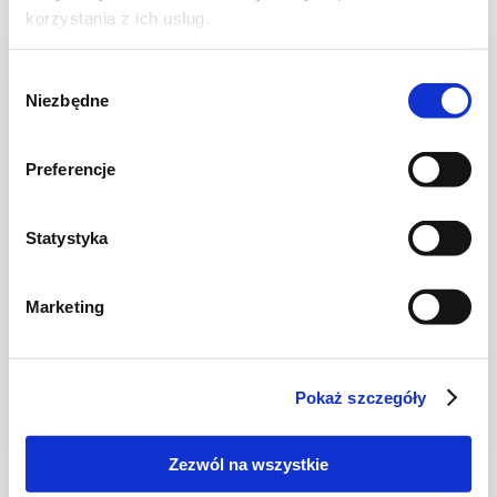
korzystania z ich usług.
NOWOŚĆ
Wybór
Niezbędne
zgody
Preferencje
Statystyka
Marketing
CIASTA I TORTY
Ciasto kruche z jagodami
Pokaż szczegóły
Zezwól na wszystkie
2 godz.
3628 kcal
12