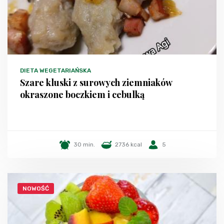
DIETA WEGETARIAŃSKA
Szare kluski z surowych ziemniaków
okraszone boczkiem i cebulką
30 min.
2736 kcal
5
NOWOŚĆ