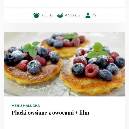
2 godz.
4683 kcal
12
MENU MALUCHA
Placki owsiane z owocami + film