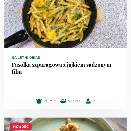
NA LETNI OBIAD
Fasolka szparagowa z jajkiem sadzonym +
film
20 min.
977 kcal
3
NOWOŚĆ