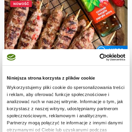
NOWOŚĆ
WIDEO
GRILL
Grillowane kofty z mięsa mielonego
Niniejsza strona korzysta z plików cookie
Wykorzystujemy pliki cookie do spersonalizowania treści
i reklam, aby oferować funkcje społecznościowe i
analizować ruch w naszej witrynie. Informacje o tym, jak
korzystasz z naszej witryny, udostępniamy partnerom
30 min.
1805 kcal
4
społecznościowym, reklamowym i analitycznym.
Partnerzy mogą połączyć te informacje z innymi danymi
otrzymanymi od Ciebie lub uzyskanymi podczas