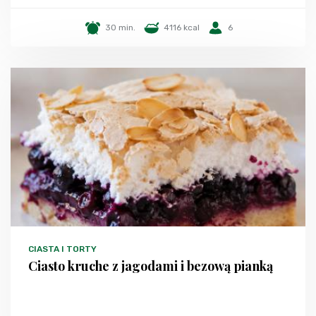
30 min.
4116 kcal
6
CIASTA I TORTY
Ciasto kruche z jagodami i bezową pianką