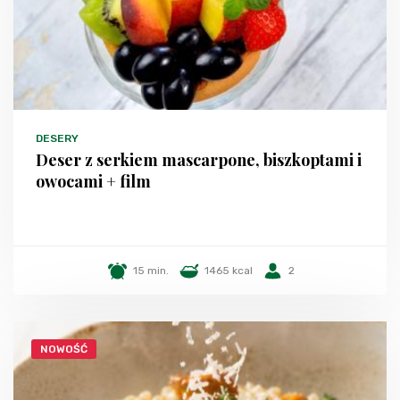
DESERY
Deser z serkiem mascarpone, biszkoptami i
owocami + film
15 min.
1465 kcal
2
NOWOŚĆ