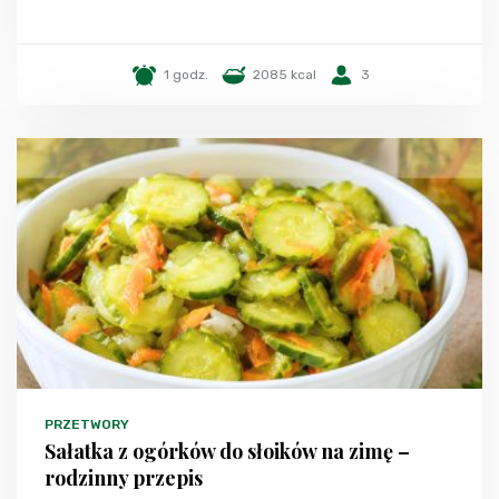
1 godz.
2085 kcal
3
PRZETWORY
Sałatka z ogórków do słoików na zimę –
rodzinny przepis