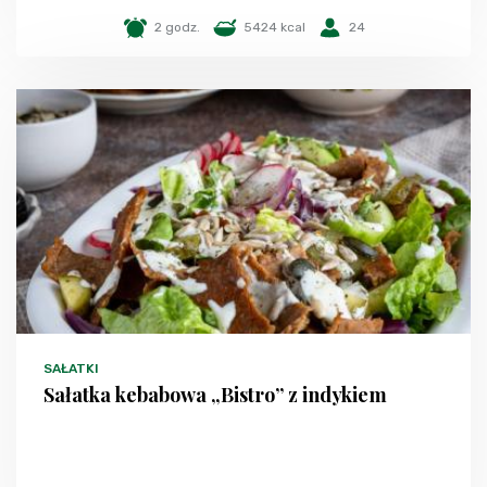
2 godz.
5424 kcal
24
SAŁATKI
Sałatka kebabowa „Bistro” z indykiem