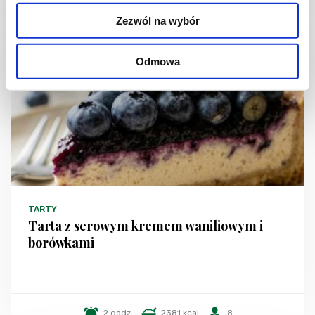
Zezwól na wybór
Odmowa
TARTY
Tarta z serowym kremem waniliowym i
borówkami
2 godz.
2381 kcal
8