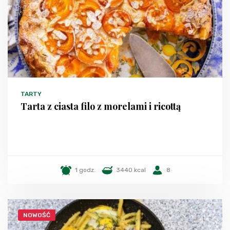
TARTY
Tarta z ciasta filo z morelami i ricottą
1 godz.
3440 kcal
8
NOWOŚĆ