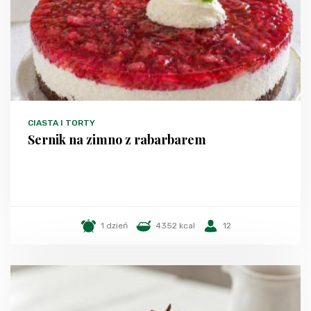
CIASTA I TORTY
Sernik na zimno z rabarbarem
1 dzień
4352 kcal
12