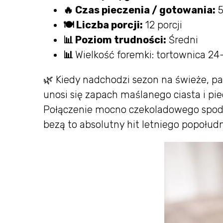
🔥 Czas pieczenia / gotowania:
5
🍽 Liczba porcji:
12 porcji
📊 Poziom trudności:
Średni
📊
Wielkość foremki: tortownica 2
🌿 Kiedy nadchodzi sezon na świeże, p
unosi się zapach maślanego ciasta i p
Połączenie mocno czekoladowego spod
bezą to absolutny hit letniego popołudn