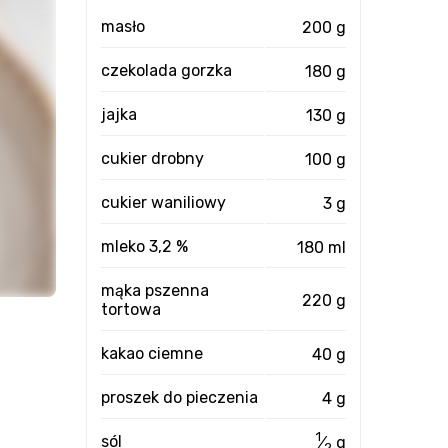
masło
200 g
czekolada gorzka
180 g
jajka
130 g
cukier drobny
100 g
cukier waniliowy
3 g
mleko 3,2 %
180 ml
mąka pszenna
220 g
tortowa
kakao ciemne
40 g
proszek do pieczenia
4 g
1
sól
⁄
g
2