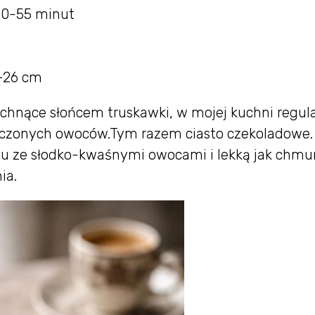
0-55 minut
4–26 cm
achnące słońcem truskawki, w mojej kuchni regul
ieczonych owoców.Tym razem ciasto czekoladowe.
u ze słodko-kwaśnymi owocami i lekką jak chmu
ia.