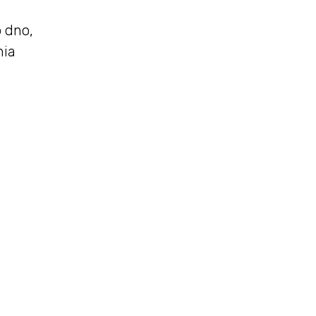
o dno,
nia