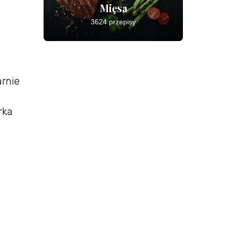
Mięsa
3624 przepisy
arnie
rka