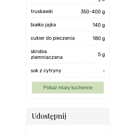
truskawki
350-400 g
białko jajka
140 g
cukier do pieczenia
180 g
skrobia
5 g
ziemniaczana
sok z cytryny
-
Udostępnij