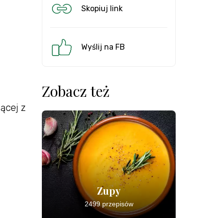
Skopiuj link
Wyślij na FB
Zobacz też
ącej z
Zupy
2499 przepisów