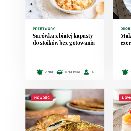
PRZETWORY
DRÓB
Surówka z białej kapusty
Mak
do słoików bez gotowania
czer
2 dni
1514 kcal
4
NOWOŚĆ
NOW