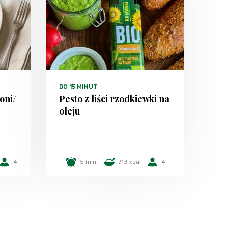
DO 15 MINUT
oni/
Pesto z liści rzodkiewki na
oleju
4
5 min.
713 kcal
4