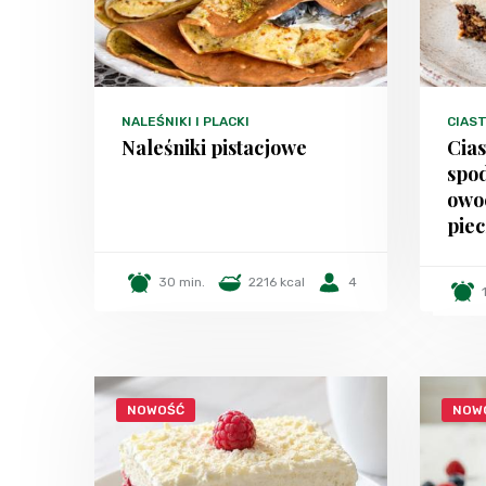
NALEŚNIKI I PLACKI
CIAST
Naleśniki pistacjowe
Cia
spo
owo
piec
30 min.
2216 kcal
4
NOWOŚĆ
NOW