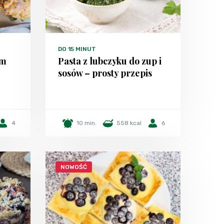
DO 15 MINUT
em
Pasta z lubczyku do zup i
sosów – prosty przepis
4
10 min.
558 kcal
6
NOWOŚĆ