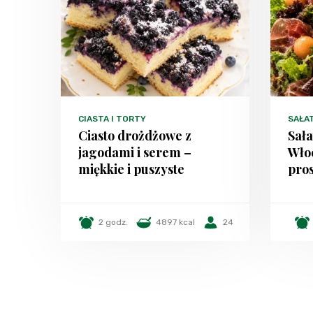
CIASTA I TORTY
SAŁA
Ciasto drożdżowe z
Sała
jagodami i serem –
Włoc
miękkie i puszyste
pros
2 godz.
4897 kcal
24