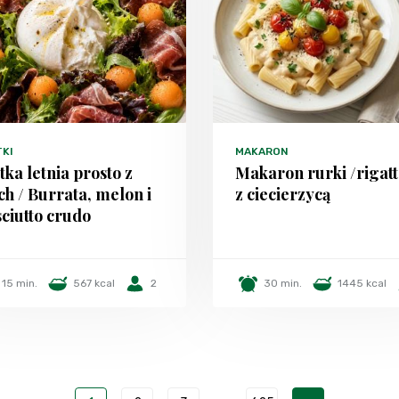
TKI
MAKARON
tka letnia prosto z
Makaron rurki /rigatt
h / Burrata, melon i
z ciecierzycą
ciutto crudo
15 min.
567 kcal
2
30 min.
1445 kcal