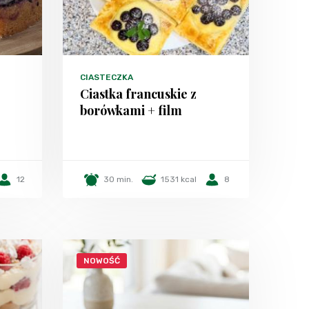
CIASTECZKA
Ciastka francuskie z
borówkami + film
12
30 min.
1531 kcal
8
NOWOŚĆ