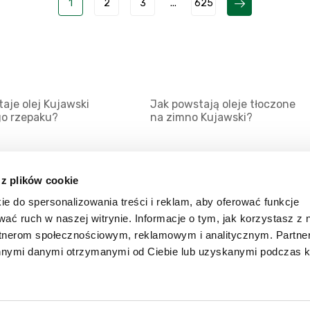
1
2
3
...
625
aje olej Kujawski
Jak powstają oleje tłoczone
go rzepaku?
na zimno Kujawski?
 z plików cookie
ie do spersonalizowania treści i reklam, aby oferować funkcje
Mapa serwisu
Kat
wać ruch w naszej witrynie. Informacje o tym, jak korzystasz z 
Kanały RSS
Kon
rtnerom społecznościowym, reklamowym i analitycznym. Partn
innymi danymi otrzymanymi od Ciebie lub uzyskanymi podczas k
Porady
Zal