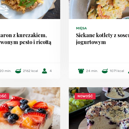
MIĘSA
aron z kurczakiem,
Siekane kotlety z sos
wonym pesto i ricottą
jogurtowym
20 min.
2162 kcal
4
24 min.
1071 kcal
OŚĆ
NOWOŚĆ