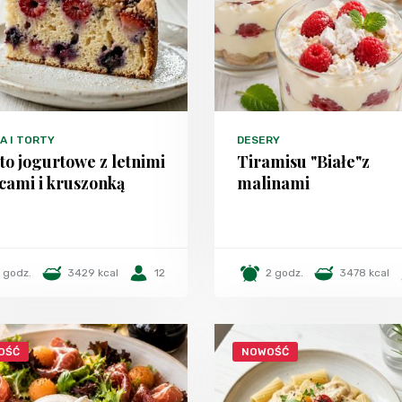
A I TORTY
DESERY
to jogurtowe z letnimi
Tiramisu "Białe"z
cami i kruszonką
malinami
1 godz.
3429 kcal
12
2 godz.
3478 kcal
OŚĆ
NOWOŚĆ