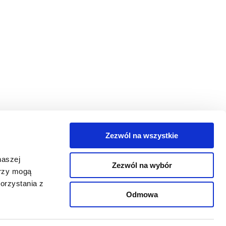
Zezwól na wszystkie
egorie
naszej
Zezwól na wybór
takt
erzy mogą
orzystania z
oguj się
Odmowa