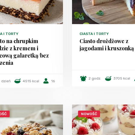
A I TORTY
CIASTA I TORTY
sto na chrupkim
Ciasto drożdżowe z
dzie z kremem i
jagodami i kruszonką
cową galaretką/bez
zenia
2 godz.
3705 kcal
1 dzień
4515 kcal
16
OŚĆ
NOWOŚĆ