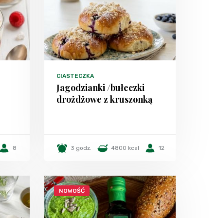
CIASTECZKA
Jagodzianki /bułeczki
drożdżowe z kruszonką
8
3 godz.
4800 kcal
12
NOWOŚĆ