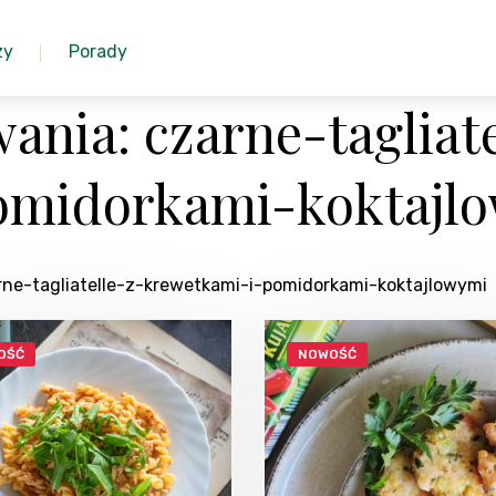
zy
Porady
nia: czarne-tagliate
omidorkami-koktajl
rne-tagliatelle-z-krewetkami-i-pomidorkami-koktajlowymi
OŚĆ
NOWOŚĆ