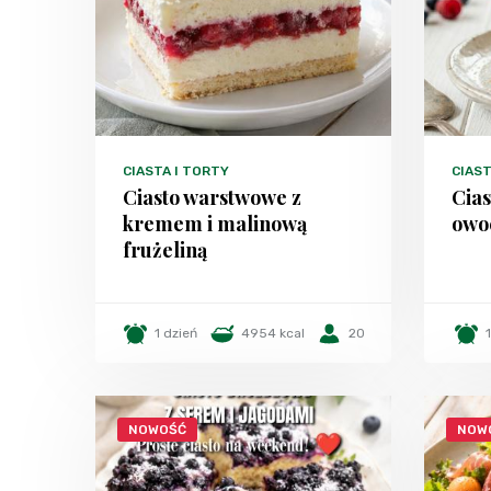
CIASTA I TORTY
CIAST
Ciasto warstwowe z
Cias
kremem i malinową
owo
frużeliną
1 dzień
4954 kcal
20
NOWOŚĆ
NOW