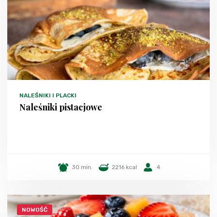
NALEŚNIKI I PLACKI
Naleśniki pistacjowe
30 min.
2216 kcal
4
NOWOŚĆ