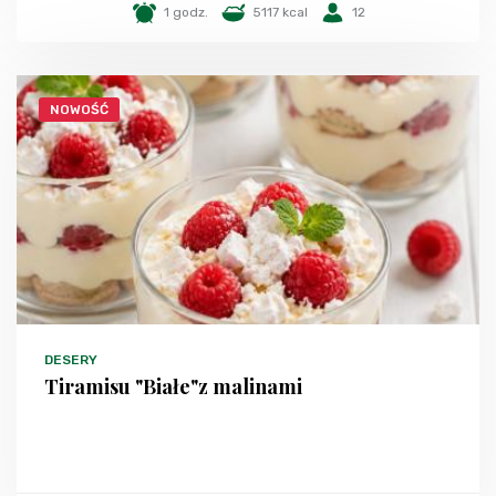
1 godz.
5117 kcal
12
NOWOŚĆ
DESERY
Tiramisu "Białe"z malinami