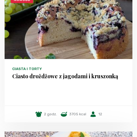
CIASTA I TORTY
Ciasto drożdżowe z jagodami i kruszonką
2 godz.
3705 kcal
12