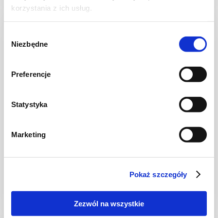
korzystania z ich usług.
NOWOŚĆ
Wybór
Niezbędne
zgody
Preferencje
Statystyka
Marketing
CIASTA I TORTY
Ciasto warstwowe z kremem i malinową
frużeliną
Pokaż szczegóły
Zezwól na wszystkie
1 dzień
4954 kcal
20