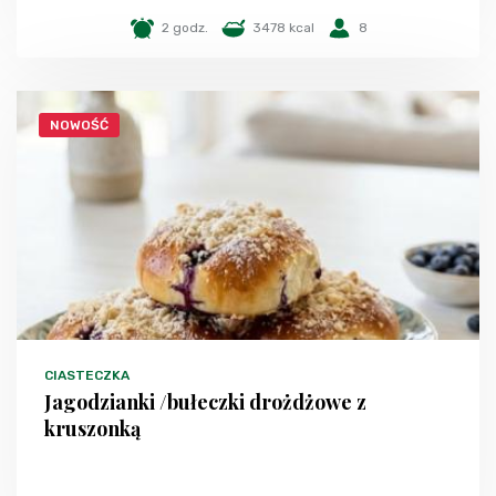
2 godz.
3478 kcal
8
NOWOŚĆ
CIASTECZKA
Jagodzianki /bułeczki drożdżowe z
kruszonką