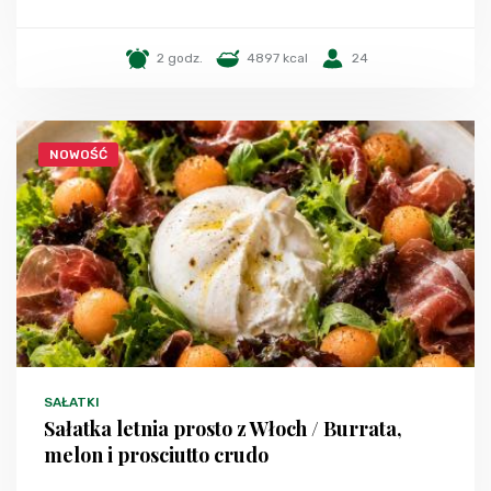
2 godz.
4897 kcal
24
NOWOŚĆ
SAŁATKI
Sałatka letnia prosto z Włoch / Burrata,
melon i prosciutto crudo