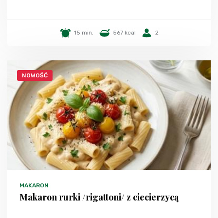
15 min.
567 kcal
2
NOWOŚĆ
MAKARON
Makaron rurki /rigattoni/ z ciecierzycą