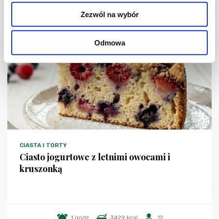
Zezwól na wybór
NOWOŚĆ
Odmowa
CIASTA I TORTY
Ciasto jogurtowe z letnimi owocami i
kruszonką
1 godz.
3429 kcal
12