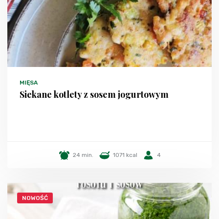
MIĘSA
Siekane kotlety z sosem jogurtowym
24 min.
1071 kcal
4
NOWOŚĆ