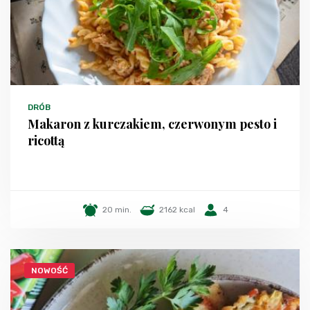
DRÓB
Makaron z kurczakiem, czerwonym pesto i
ricottą
20 min.
2162 kcal
4
NOWOŚĆ