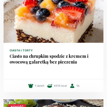
CIASTA I TORTY
Ciasto na chrupkim spodzie z kremem i
owocową galaretką/bez pieczenia
1 dzień
4515 kcal
16
NOWOŚĆ