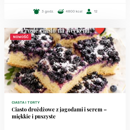
3 godz.
4800 kcal
12
NOWOŚĆ
CIASTA I TORTY
Ciasto drożdżowe z jagodami i serem –
miękkie i puszyste