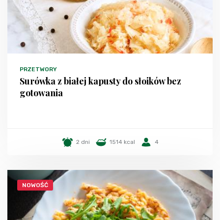
PRZETWORY
Surówka z białej kapusty do słoików bez
gotowania
2 dni
1514 kcal
4
NOWOŚĆ