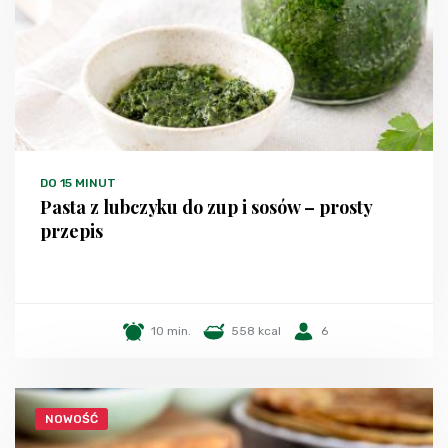
DO 15 MINUT
Pasta z lubczyku do zup i sosów – prosty
przepis
10 min.
558 kcal
6
NOWOŚĆ