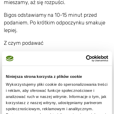
mieszamy, aż się rozpuści.
Bigos odstawiamy na 10-15 minut przed
podaniem. Po krótkim odpoczynku smakuje
lepiej.
Z czym podawać
młode ziemniaki z masłem i koperkiem
świeży chleb na zakwasie/bagietka
paryska
Niniejsza strona korzysta z plików cookie
puree ziemniaczane
Wykorzystujemy pliki cookie do spersonalizowania treści
solo, jako lżejsze danie jednogarnkowe
i reklam, aby oferować funkcje społecznościowe i
analizować ruch w naszej witrynie. Informacje o tym, jak
Warianty smakowe
korzystasz z naszej witryny, udostępniamy partnerom
społecznościowym, reklamowym i analitycznym.
W wersji lżejszej można dodać 300 g kiełbasy