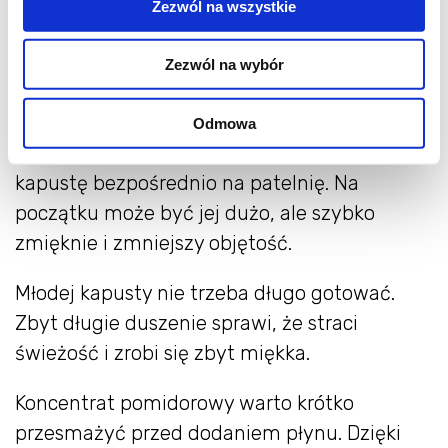
Zezwól na wszystkie
Jeśli masz dużą patelnię z wysokim
brzegiem możesz przygotować cały bigos
Zezwól na wybór
właśnie w niej. Najpierw podsmaż kiełbasę,
cebulę, marchewkę, czosnek, przyprawy i
Odmowa
koncentrat, a potem dodaj poszatkowaną
kapustę bezpośrednio na patelnię. Na
początku może być jej dużo, ale szybko
zmięknie i zmniejszy objętość.
Młodej kapusty nie trzeba długo gotować.
Zbyt długie duszenie sprawi, że straci
świeżość i zrobi się zbyt miękka.
Koncentrat pomidorowy warto krótko
przesmażyć przed dodaniem płynu. Dzięki