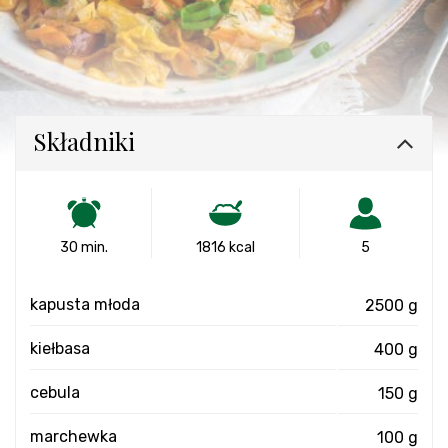
Składniki
30 min.
1816 kcal
5
kapusta młoda
2500 g
kiełbasa
400 g
cebula
150 g
marchewka
100 g