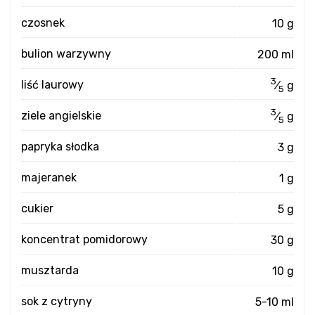
czosnek
10 g
bulion warzywny
200 ml
3
liść laurowy
⁄
g
5
3
ziele angielskie
⁄
g
5
papryka słodka
3 g
majeranek
1 g
cukier
5 g
koncentrat pomidorowy
30 g
musztarda
10 g
sok z cytryny
5-10 ml